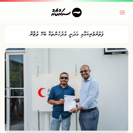
ފަތުރުވެރިކަމާއި މަދަނީ އުދުހުންތަކާ ބެހޭ ވުޒާރާ