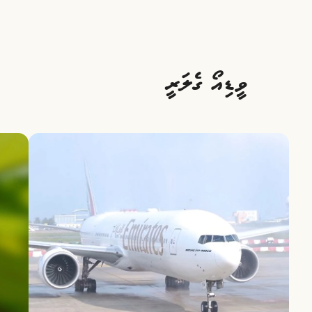
ވީޑިއޯ ގެލަރީ