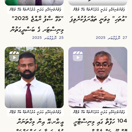
ފަތުރުވެރިކަމާއި މަދަނީ އުދުހުންތަކާ ބެހޭ ވުޒާރާ
ފަތުރުވެރިކަމާއި މަދަނީ އުދުހުންތަކާ ބެހޭ ވުޒާރާ
"އުތަހި" މިވަނީ ތަޢާރަފުކުރެވިފަ
"މަގޭ ސާފު ރާއްޖެ 2025"
މިނިސްޓަރ ގެ ބަސްދީގަތުން
27 ނޮވެމްބަރ 2025
25 ނޮވެމްބަރ 2025
ފަތުރުވެރިކަމާއި މަދަނީ އުދުހުންތަކާ ބެހޭ ވުޒާރާ
ފަތުރުވެރިކަމާއި މަދަނީ އުދުހުންތަކާ ބެހޭ ވުޒާރާ
104 ހަފްތާ ގައި މިނިސްޓްރީ
އީ.އާރ.އޭ އިން މިހާތަނަށް