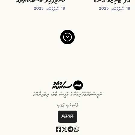
އޮފް ޓޫރިޒަމް އެންޑް
ކުރެވިފައިވާ މަސައްކަތްތައް
18 ނޮވެމްބަރ 2025
18 ނޮވެމްބަރ 2025
އެންވަޔަރަމަންޓުން ކުރެވިފައިވާ
މަސައްކަތްތައް
ރައީސުލްޖުމްހޫރިއްޔާގެ އޮފީސް މާލެ, ދިވެހިރާއްޖެ
ޕްރައިވެސީ ޕޮލިސީ
ގުޅުއްވުމަށް