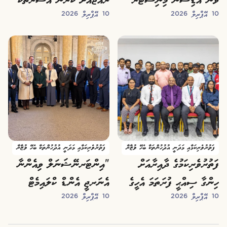
ވަނަ އެޑިޝަން މިނިސްޓަރ
ރާއްޖެއަށް ކުރާނެ އަސަރުތަކާ
10 އޭޕްރިލް 2026
10 އޭޕްރިލް 2026
ޠާރިޤް އިބްރާހީމް އިފްތިތާޙް
ބެހޭގޮތުން މަޝްވަރާ ކުރައްވައިފި
ކޮށްދެއްވައިފި
ފަތުރުވެރިކަމާއި މަދަނީ އުދުހުންތަކާ ބެހޭ ވުޒާރާ
ފަތުރުވެރިކަމާއި މަދަނީ އުދުހުންތަކާ ބެހޭ ވުޒާރާ
ފަތުރުވެރިކަމުގެ ދާއިރާއަށް
"އިންޓަރނޭޝަނަލް ވިއެންނާ
ހިންގާ ސިއްޙީ ފުރަތަމަ އެހީގެ
އެނަރޖީ އެންޑް ކްލައިމެޓް
10 އޭޕްރިލް 2026
10 އޭޕްރިލް 2026
ތަމްރީން ޕްރޮގްރާމް
ފޯރަމް" ބައިވެރިވެވަޑައިގެންފި
އިފްތިތާޙްކޮށްފި