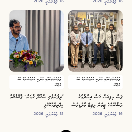
އާއި މަސައްކަތު ޕްލޭން ހުށަހަޅައިފި
ބާއްވައިފި
16 ފެބްރުއަރީ 2026
16 ފެބްރުއަރީ 2026
ފަތުރުވެރިކަމާއި މަދަނީ އުދުހުންތަކާ ބެހޭ
ފަތުރުވެރިކަމާއި މަދަނީ އުދުހުންތަކާ ބެހޭ
ވުޒާރާ
ވުޒާރާ
ފަސް މިލިއަން ގަސް އިންދުމުގެ
"ވިލުންވެށި ސްކޫލް ގާޑަން" ޕްރޮގްރާމް
މަޝްރޫއުގެ ޓީމުން ވިޒިޓް މޯލްޑިވްސް
އިފްތިތާހުކޮށްފި
ކޯޕަރޭޝަންއާ ބައްދަލުކޮށްފި
16 ފެބްރުއަރީ 2026
15 ފެބްރުއަރީ 2026