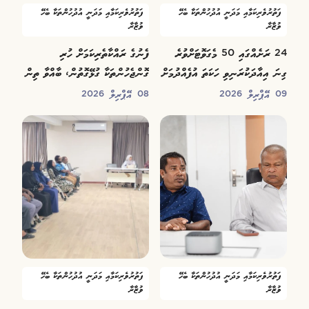
ފަތުރުވެރިކަމާއި މަދަނީ އުދުހުންތަކާ ބެހޭ
ފަތުރުވެރިކަމާއި މަދަނީ އުދުހުންތަކާ ބެހޭ
ވުޒާރާ
ވުޒާރާ
24 ރަށެއްގައި 50 މެގަވޮޓަށްވުރެ
ފެނުގެ ރައްކާތެރިކަމަށް ހުރި
ގިނަ އިއާދަކުރަނިވި ހަކަތަ އުފެއްދުމަށް
ގޮންޖެހުންތަކާ ގުޅޭގޮތުން، ބާއްވާ ތިން
ސަރުކާރުން ނިންމައިފި
ދުވަހުގެ ފޯރަމެއް ފަށައިފި
09 އޭޕްރިލް 2026
08 އޭޕްރިލް 2026
ފަތުރުވެރިކަމާއި މަދަނީ އުދުހުންތަކާ ބެހޭ
ފަތުރުވެރިކަމާއި މަދަނީ އުދުހުންތަކާ ބެހޭ
ވުޒާރާ
ވުޒާރާ