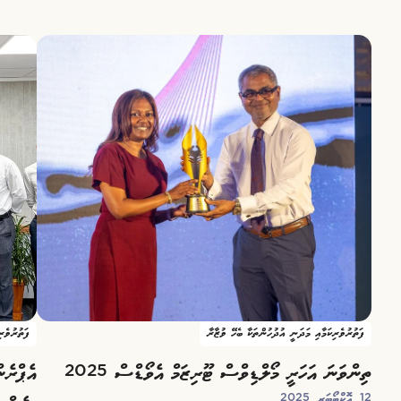
ފަތުރުވެރިކަމާއި މަދަނީ އުދުހުންތަކާ ބެހޭ ވުޒާރާ
ފަތުރުވެރ
ތިންވަނަ އަހަރީ މޯލްޑިވްސް ޓޫރިޒަމް އެވޯޑްސް 2025
އެޕްރެނ
12 އޮކްޓޯބަރ 2025