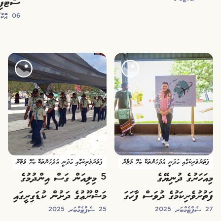
ސެޓްފިކ
06 އޮކްޓޯބަރ 2025
ފަތުރުވެރިކަމާއި މަދަނީ އުދުހުންތަކާ ބެހޭ ވުޒާރާ
ފަތުރުވެރިކަމާއި މަދަނީ އުދުހުންތަކާ ބެހޭ ވުޒާރާ
މިއަހަރުގެ ދުނިޔޭގެ
5 މިލިއަން ގަސް އިންދުމުގެ
ފަތުރުވެރިކަމުގެ ދުވަސް ފާހަގަ
މަޝްރޫޢުގެ ދަށުން ކުޑަގިރީގައި
27 ސެޕްޓެމްބަރ 2025
25 ސެޕްޓެމްބަރ 2025
ކުރުމުގެ ގޮތުން ތަފާތު ހަަރަކާތައް
500 ގަސް އިންދައިފި