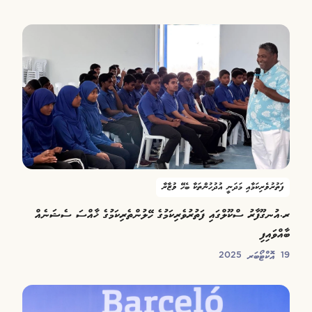
ފަތުރުވެރިކަމާއި މަދަނީ އުދުހުންތަކާ ބެހޭ ވުޒާރާ
ރ.އުނގޫފާރު ސްކޫލްގައި ފަތުރުވެރިކަމުގެ ހޭލުންތެރިކަމުގެ ޚާއްސަ ސެޝަނެއް
ބާއްވައިފި
19 އޮކްޓޯބަރ 2025