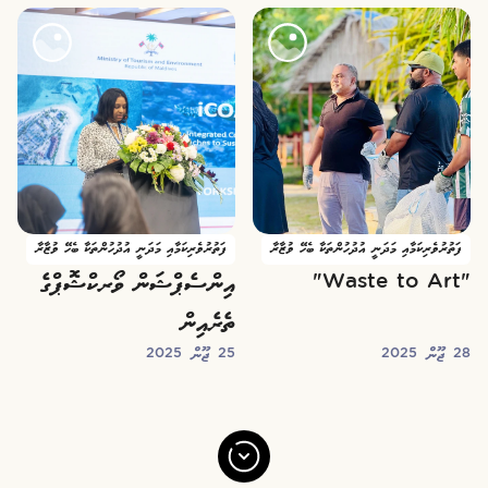
ދަނީ ކުރިއަށް
ފަތުރުވެރިކަމާއި މަދަނީ އުދުހުންތަކާ ބެހޭ ވުޒާރާ
ފަތުރުވެރިކަމާއި މަދަނީ އުދުހުންތަކާ ބެހޭ ވުޒާރާ
"Waste to Art"
އިންސެޕްޝަން ވޯރކްޝޮޕްގެ
ތެރެއިން
28 ޖޫން 2025
25 ޖޫން 2025