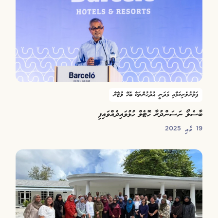
ފަތުރުވެރިކަމާއި މަދަނީ އުދުހުންތަކާ ބެހޭ ވުޒާރާ
ބާސެލޯ ނަސަންދުރާ ހޮޓެލް ހުޅުވައިދެއްވައިފި
19 މެއި 2025