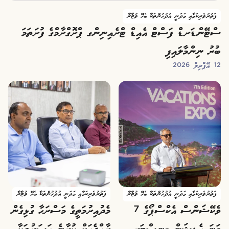
ފަތުރުވެރިކަމާއި މަދަނީ އުދުހުންތަކާ ބެހޭ ވުޒާރާ
ސްޓޭންޑަރޑް ފަސްޓް އެއިޑް ޓްރެއިނިންގ ޕްރޮގްރާމްގެ ފުރަތަމަ
ބުރު ނިންމާލައިފި
12 އޭޕްރިލް 2026
ފަތުރުވެރިކަމާއި މަދަނީ އުދުހުންތަކާ ބެހޭ ވުޒާރާ
ފަތުރުވެރިކަމާއި މަދަނީ އުދުހުންތަކާ ބެހޭ ވުޒާރާ
ވެކޭޝަންސް އެކްސްޕޯގެ 7
މެދުއިރުމަތީގެ މަސްރަޙާ ގުޅިގެން