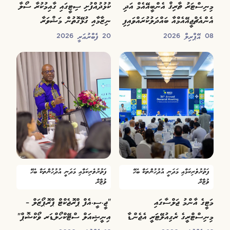
މިނިސްޓަރު ޠާރިޤް އެންބީއޭއެމް އަދި
ކުޅުދުއްފުށި ސިޓީގައި ގާއިމުކުރާ ސޯލާ
އެންއެޗްޖީއޭއެމްއާ ބައްދަލުކުރައްވައިފި
ނިޒާމާއި ގުޅޭގޮތުން މަޝްވަރާ
ބައްދަލުވުންތަކެއް ބާއްވައިފި
08 އޭޕްރިލް 2026
20 ފެބްރުއަރީ 2026
ފަތުރުވެރިކަމާއި މަދަނީ އުދުހުންތަކާ ބެހޭ
ފަތުރުވެރިކަމާއި މަދަނީ އުދުހުންތަކާ ބެހޭ
ވުޒާރާ
ވުޒާރާ
މަޓީގެ އާންމު ޖަލްސާގައި
"ޖީ.ސީ.އެފް ޕްރޮޖެކްޓް ޕްރޮޕޯޒަލް –
މިނިސްޓްރީގެ ރެގިއުލޭޓަރީ އެޖެންޑާ
އިނީޝިއަލް ސްޓޭކްހޯލްޑަރ ވޯކްޝޮޕް"