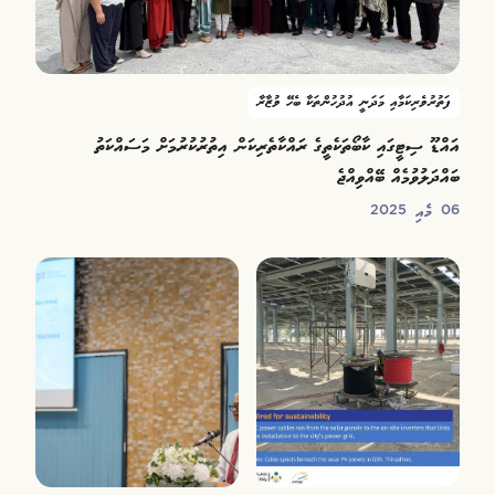
ފަތުރުވެރިކަމާއި މަދަނީ އުދުހުންތަކާ ބެހޭ ވުޒާރާ
އައްޑޫ ސިޓީގައި ކާބޯތަކެތީގެ ރައްކާތެރިކަން އިތުރުކުރުމަށް މަސައްކަތު
ބައްދަލުވުމެއް ބޭއްވިއްޖެ
06 މެއި 2025