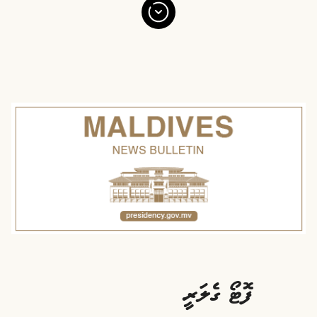
ފޮޓޯ ގެލަރީ