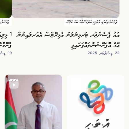
ފަތުރުވެރިކަމާއި މަދަނީ އުދުހުންތަކާ ބެހޭ ވުޒާރާ
ފަތުރުވެރ
އައު ޕެސެންޖަރ ޓަރމިނަލުން އެމިރޭޓްސް އެއަރލައިނުން
އޭގެ އޮޕަރޭޝަންތައްފަށައިފި
ޕްރޮގްރ
22 ޑިސެމްބަރ 2025
19 ޑިސެމްބަރ 2025