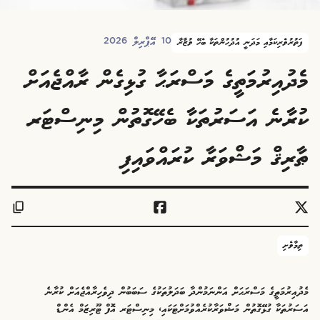
10 އޭޕްރިލް 2026
ފަތުރުވެރިކަމާއި މަދަނީ އުދުހުންތަކާ ބެހޭ ވުޒާރާ
މެދުއިރުމަތީގެ މަސްރަޙާ ގުޅިގެން ރާއްޖެއަށް
ކުރާނެ އަސަރުތަކާ ބެހޭގޮތުން މިނިސްޓަރ
ޠާރިޤް މަޝްވަރާ ކުރައްވައިފި
ތިމާވެށި
މެދުއިރުމަތީގެ މަސްރަޙަށް އަންނަމުންދާ ބަދަލުތަކުގެ ސަބަބުން ދިވެހިރާއްޖެއަށް ކުރާނެ
އަސަރުތަކާ ގުޅޭގޮތުން މަޝްވަރާކުރެއްވުމަށްޓަކައި، މިނިސްޓަރ އޮފް ޓޫރިޒަމް އެންޑް