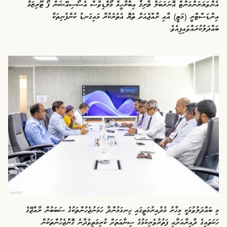
އެންވަޔަރަންމަންޓް އޮނަރަބަލް ޠާރިޤް އިބްރާހީމް މޯލްޑިވްސް އެސޯސިއޭޝަން ފޯ ޓޫރިޒަމް
އިންޑަސްޓްރީ (މަޓީ) އާއި ރާއްޖެއަށް ތެޔޮ އެތެރެކުރާ މައިގަނޑު ކުންފުނިތަކާ
ބައްދަލުކުރައްވައިފިއެވެ.
މި ބައްދަލުވުމަކީ މިހާރު މެދުއިރުމަތީގައި ހިނގަމުންދާ ހަމަނުޖެހުންތަކުގެ ސަބަބުން ރާއްޖޭގެ
ހަކަތައިގެ ދާއިރާއަށާއި ފަތުރުވެރިކަމުގެ ސިނާޢަތަށް ކުރިމަތިވެދާނެ ގޮންޖެހުންތަކުން