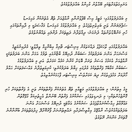
އަރައިގަތުމަށްޓަކައި ބޭއްވުނު މުހިންމު ބައްދަލުވުމެކެވެ.
މި ބައްދަލުވުމުގައި، މަޓީގެ އިސް ބޭފުޅުންނާއި ރާއްޖެއަށް ތެޔޮ އެތެރެކުރާ މައިގަނޑު
ސަޕްލަޔަރުން ވަނީ ބައިވެރިވެފައެވެ. މި ބައްދަލުވުމުގެ މައިގަނޑު މަޤްޞަދަކީ މި ދާއިރާތަކުގައި
ހުރި ކަންބޮޑުވުންތައް ދެނެގަނެ، ދިމާވެދާނެ ދަތިތަކަށް ދުރާލައި ތައްޔާރުވުމެވެ.
ބައްދަލުވުމުގައި ވާހަކަފުޅު ދައްކަވަމުން މިނިސްޓަރ ޠާރިޤް އިބްރާހީމް ވިދާޅުވީ، މެދުއިރުމަތީގެ
މަސްރަޙަށް އަންނަ ބަދަލުތަކުގެ ސަބަބުން ދުނިޔޭގެ ބާޒާރުގައި ތެލުގެ އަގަށް އަންނަ ބަދަލުތަކަކީ
ރާއްޖެއަށް އެކަމުގެ އަސަރު ވަރަށް ބޮޑަށް ކުރާނެ ކަމެއް ކަމަށެވެ. އަދި މި ބައްދަލުވުމުގެ
ސަބަބުން ކަމާބެހޭ ފަރާތްތަކުގެ މެދުގައި ޚިޔާލު ބަދަލުކުރެވި، ކުރިމަތިވެދާނެ މައްސަލަތަކަށް ޙައްލު
ހޯދުމަށް މަގުފަހިވެގެން ދިޔަ ކަމަށްވެސް މިނިސްޓަރ ފާހަގަކުރެއްވިއެވެ.
މީގެ އިތުރުން، މި ބައްދަލުވުމުގައި މަޓީއާއި ތެޔޮ އެތެރެކުރާ ފަރާތްތަކުން ވަނީ އެ ފަރާތްތަކަށް ހުރި
ގޮންޖެހުންތަކާއި، މި ދަނޑިވަޅުގައި ސަރުކާރުގެ ފަރާތުން ބޭނުންވާ އެހީތެރިކަމާ ގުޅޭގޮތުން
މަޢުލޫމާތު ޙިއްޞާކުރައްވާފައެވެ. ސަރުކާރުގެ އަމާޒަކީ ދުނިޔޭގެ މަސްރަޙަށް އަންނަ
ބަދަލުތަކާއެކުވެސް ރާއްޖޭގެ އިޤްތިޞާދަށާއި ރައްޔިތުންނަށް ފޯރުކޮށްދޭ ޚިދުމަތްތަކަށް ބުރޫނާރާނެ
ގޮތަކަށް ކަންކަން ރޭވުމެވެ.