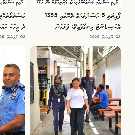
ދާޚިލީ ސަލާމަތާއި މަސައްކަތްތެރިކަމާއި ފަންނިއްޔާތާ ބެހޭ ވުޒާރާ
ދާޚިލީ ސަލާމަތާއި 
ފާއިތުވި 6 މަސްދުވަހުގެ ތެރޭގައި 1355
މަސްތުވާތަކެތީ
އެކްސިޑެންޓް ހިނގާފައިވޭ: ފުލުހުން
ދެ މީހަކު ހައްޔ
02 އޯގަސްޓް 2026
02 އޯގަސްޓް 2026