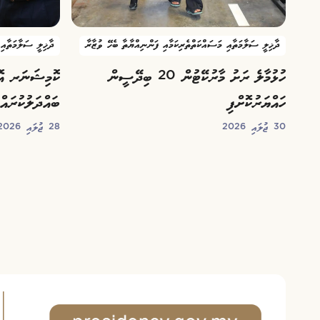
ދާޚިލީ ސަލާމަތާއި މަސައްކަތްތެރިކަމާއި ފަންނިއްޔާތާ ބެހޭ ވުޒާރާ
ދާޚިލީ ސަލާމަތާއި 
ހުޅުމާލެ ރަށު މާރުކޭޓުން 20 ބިދޭސީން
ކޮމިޝަނަރ އޮ
ހައްޔަރުކޮށްފި
ބައްދަލުކުރައްވ
30 ޖުލައި 2026
28 ޖުލައި 2026