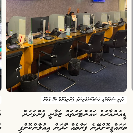
ދާޚިލީ ސަލާމަތާއި މަސައްކަތްތެރިކަމާއި ފަންނިއްޔާތާ ބެހޭ ވުޒާރާ
ޑީއެންއާރުގެ ކައުންޓަރުތައް ޒަމާނީ ފެންވަރަށް
ބ
ތަރައްޤީކޮށްދޭނެ ފަރާތެއް ހޯދަން އިއުލާންކޮށްފި
މ