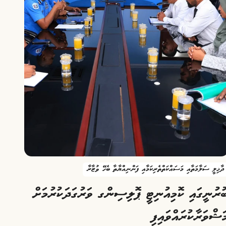
ދާޚިލީ ސަލާމަތާއި މަސައްކަތްތެރިކަމާއި ފަންނިއްޔާތާ ބެހޭ ވުޒާރާ
ުރުނީގައި ކޮމިއުނިޓީ ޕޮލިސިންގ ވަރުގަދަކުރުމަށް
ަޝްވަރާކުރައްވައިފި