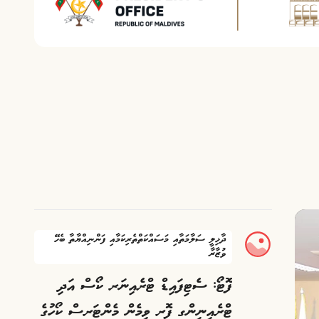
ދާޚިލީ ސަލާމަތާއި މަސައްކަތްތެރިކަމާއި ފަންނިއްޔާތާ ބެހޭ
ވުޒާރާ
ފޮޓޯ: ސެޓިފައިޑް ޓްރެއިނަރ ކޯސް އަދި
ޓްރެއިނިންގ ފޮރ ވިމެން މެންޓަރސް ކޯހުގެ