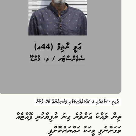
ދާޚިލީ ސަލާމަތާއި މަސައްކަތްތެރިކަމާއި ފަންނިއްޔާތާ ބެހޭ ވުޒާރާ
ތިން ލައްކަ އަށްވުރެ ގިނަ ރުފިޔާހުރި ފޮއްޓެއް
ވަގަށްނެގި މީހަކު ހައްޔަރުކޮށްފި