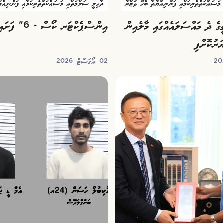
މަސައްކަތްތެރިކަމާއި ފަންނިއްޔާތާ ބެހޭ ވުޒާރާ
ދާޚިލީ ސަލާމަތާއި މަސައްކަތްތެރިކަމާއި ފަންނިއްޔ
ގެ ދެ މައްސަލައެއްގައި މާލެއިން
އިންސްޕެކްޓަރ ކޯސް - 6" ފަށައިފި"
ަރުކޮށްފި
02 އޯގަސްޓް 2026