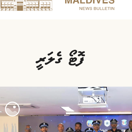
ފޮޓޯ ގެލަރީ