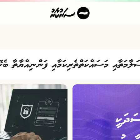
ަލާމަތާއި މަސައްކަތްތެރިކަމާއި ފަންނިއްޔާތާ ބެހޭ
ސަދަކީ