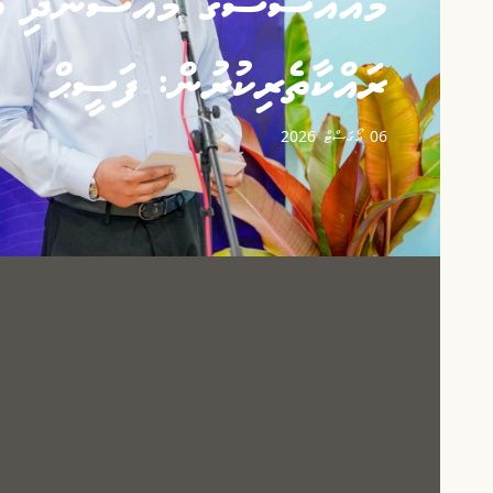
މުއައްސަސާގެ މުއްސަނދި ތާ
ރައްކާތެރިކުރުން: ފަސީޙް
06 އޯގަސްޓް 2026