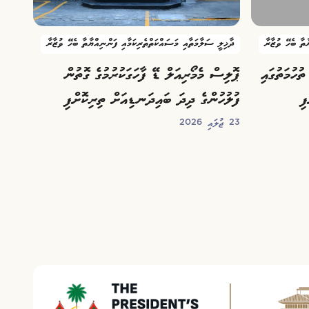
ާތާ ބެހޭ ވުޒާރާ
ދާޚިލީ ސަލާމަތާއި މަސައްކަތްތެރިކަމާއި ފަންނިއްޔާތާ ބެހޭ ވުޒާރާ
ުހުމަތުގައި
ޕޮލިސް މެމޯރިއަލް ޑޭ ފާހަގަކުރުމުގެ ގޮތުން
ި
ފުލުހުންގެ ދިދަ ބައިދަނޑިއަށް ތިރިކޮށްފި
23 ޖުލައި 2026