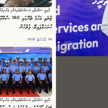
ރީޚު
ދާޚިލީ ސަލާމަތާއި މަސައްކަތްތެރިކަމާއި ފަންނިއްޔ
ޖުލައި މަހުގެ ތެރޭގ
ހުށަހަޅާފައިވޭ: ފުލުހުން
06 އޯގަސްޓް 2026
ދާޚިލީ ސަލާމަތާއި މަސައްކަތްތެރިކަމާއި ފަންނިއްޔ