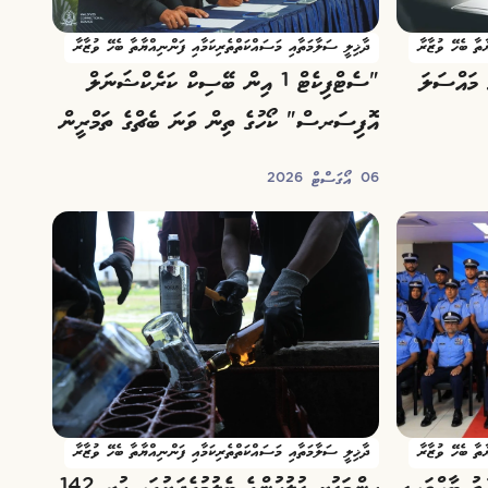
ާތާ ބެހޭ ވުޒާރާ
ދާޚިލީ ސަލާމަތާއި މަސައްކަތްތެރިކަމާއި ފަންނިއްޔާތާ ބެހޭ ވުޒާރާ
ައި 180 ސްކޭމް މައްސަލަ
"ސެޓްފިކެޓް 1 އިން ބޭސިކް ކަރެކްޝަނަލް
އޮފިސަރސް" ކޯހުގެ ތިން ވަނަ ބެޗްގެ ތަމްރީން
ފަށައިފި
06 އޯގަސްޓް 2026
ާތާ ބެހޭ ވުޒާރާ
ދާޚިލީ ސަލާމަތާއި މަސައްކަތްތެރިކަމާއި ފަންނިއްޔާތާ ބެހޭ ވުޒާރާ