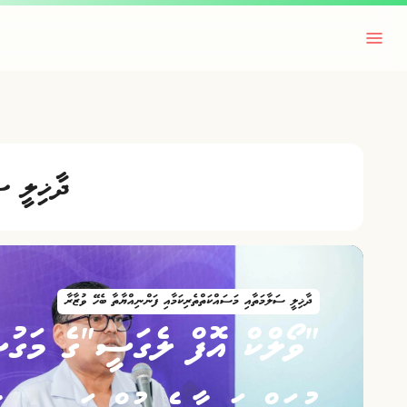
ދާޚިލީ ސ
ދާޚިލީ ސަލާމަތާއި މަސައްކަތްތެރިކަމާއި ފަންނިއްޔާތާ ބެހޭ ވުޒާރާ
"ވޯލްކް އޮފް ލެގަސީ"ގެ މަގު