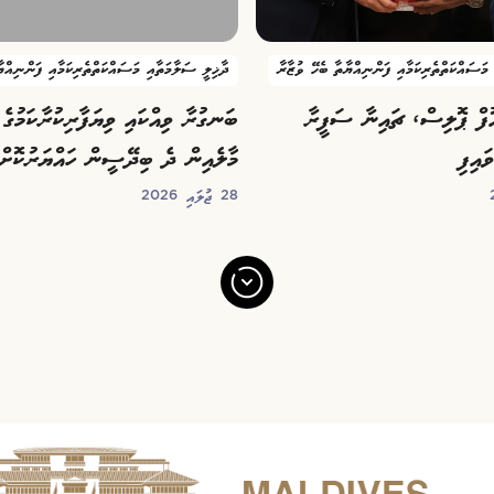
މަސައްކަތްތެރިކަމާއި ފަންނިއްޔާތާ ބެހޭ ވުޒާރާ
ދާޚިލީ ސަލާމަތާއި މަސައްކަތްތެރިކަމާއި ފަންނިއްޔ
ފް ޕޮލިސް، ޗައިނާ ސަފީރާ
ބަނގުރާ ވިއްކައި ވިޔަފާރިކުރާކަމުގެ ތ
ައިފި
މާލެއިން ދެ ބިދޭސީން ހައްޔަރުކޮށްފ
28 ޖުލައި 2026