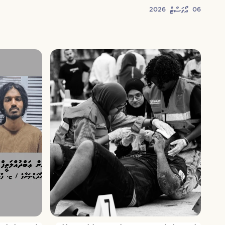
06 އޯގަސްޓް 2026