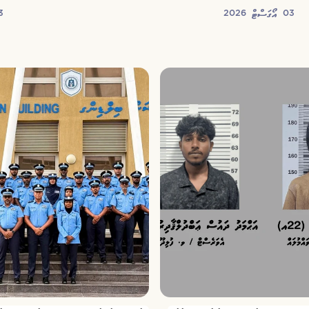
03 އޯގަސްޓް 2026
03 އޯގ