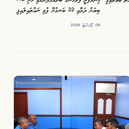
ހިންމަފުށީ ފުލުހުންގެ ބެލުމުގެދަށުގައި ހުރި 142
ބިޔަރު ދަޅާއި 22 ބަނގުރާ ފުޅި ނައްތައިލައިފި
06 އޯގަސްޓް 2026