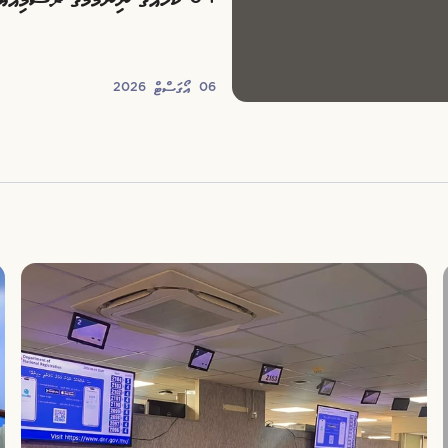
04 ކޯހެއްގެ ނިންމުމުގެ ރަސްމިއްޔާތު ބާއްވައިފި
06 އޯގަސްޓް 2026