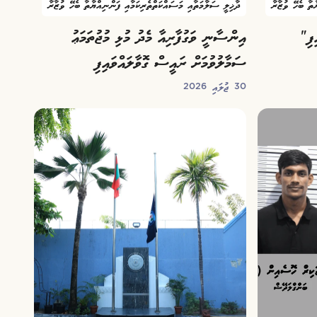
ާތާ ބެހޭ ވުޒާރާ
ދާޚިލީ ސަލާމަތާއި މަސައްކަތްތެރިކަމާއި ފަންނިއްޔާތާ ބެހޭ ވުޒާރާ
އިންސާނީ ވަގުފާރިއާ މެދު މުޅި މުޖުތަމަޢު
ސަމާލުވުމަށް ރައީސް ގޮވާލައްވައިފި
30 ޖުލައި 2026