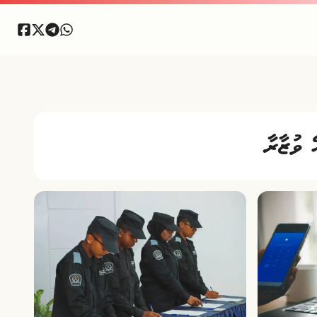
 ވުޒާރާ