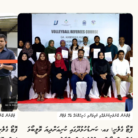
ޒުވާނުން ބާރުވެރިކުރުވުމާއި ކުޅިވަރާއި ހަށިހެޔޮކަމާ ބެހޭ ވުޒާރާ
ޒުވާނުން ބާރުވ
ފޮޓޯ ގެލެރީ: ގއ. ކަނޑުހުޅުދޫގައި ކުރިއަށްދިޔަ ވޮލީބޯޅަ
ފޮޓޯ ގެލެރ