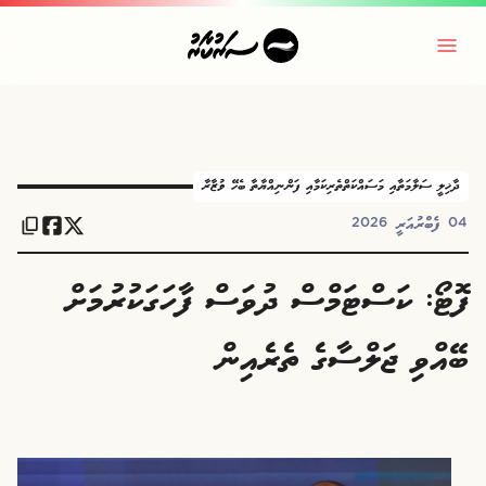
ދާޚިލީ ސަލާމަތާއި މަސައްކަތްތެރިކަމާއި ފަންނިއްޔާތާ ބެހޭ ވުޒާރާ
04 ފެބްރުއަރީ 2026
ފޮޓޯ: ކަސްޓަމްސް ދުވަސް ފާހަގަކުރުމަށް
ބޭއްވި ޖަލްސާގެ ތެރެއިން