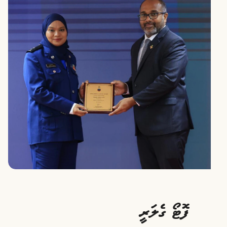
ފޮޓޯ ގެލަރީ