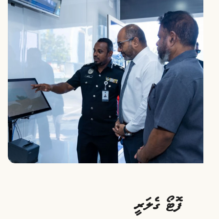
ފޮޓޯ ގެލަރީ