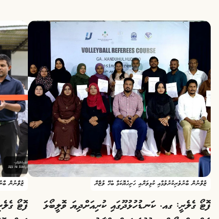
ޒުވާނުން ބާރުވެރިކުރުވުމާއި ކުޅިވަރާއި ހަށިހެޔޮކަމާ ބެހޭ ވުޒާރާ
ޒުވާނުން ބާރުވ
ފޮޓޯ ގެލެރީ: ގއ. ކަނޑުހުޅުދޫގައި ކުރިއަށްދިޔަ ވޮލީބޯޅަ
ފޮޓޯ ގެލެރ