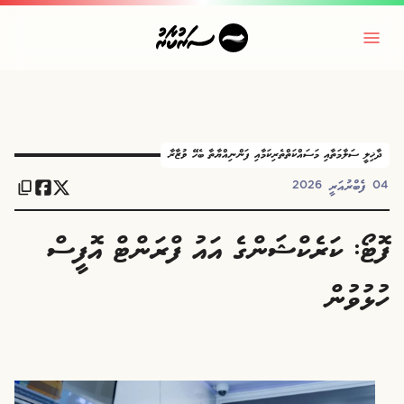
ދާޚިލީ ސަލާމަތާއި މަސައްކަތްތެރިކަމާއި ފަންނިއްޔާތާ ބެހޭ ވުޒާރާ
04 ފެބްރުއަރީ 2026
ފޮޓޯ: ކަރެކްޝަންގެ އައު ފްރަންޓް އޮފީސް
ހުޅުވުން