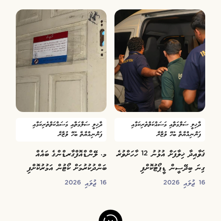
ދާޚިލީ ސަލާމަތާއި މަސައްކަތްތެރިކަމާއި
ދާޚިލީ ސަލާމަތާއި މަސައްކަތްތެރިކަމާއި
ފަންނިއްޔާތާ ބެހޭ ވުޒާރާ
ފަންނިއްޔާތާ ބެހޭ ވުޒާރާ
ޤަވާއިދާ ޚިލާފަށް އުޅުނު 12 ހާހަށްވުރެ
މ. ލޭންޑްއޮފްގާރޑްންގެ ބައެއް
ގިނަ ބިދޭސީން ޑީޕޯޓުކޮށްފި
ބަންދުކުރުމަށް ކޯޓުން އަމުރުކޮށްފި
16 ޖުލައި 2026
16 ޖުލައި 2026