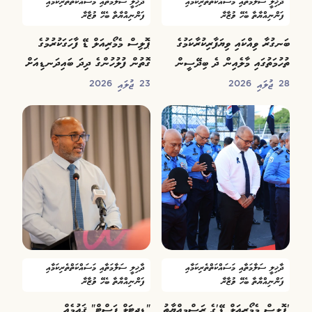
ދާޚިލީ ސަލާމަތާއި މަސައްކަތްތެރިކަމާއި
ދާޚިލީ ސަލާމަތާއި މަސައްކަތްތެރިކަމާއި
ފަންނިއްޔާތާ ބެހޭ ވުޒާރާ
ފަންނިއްޔާތާ ބެހޭ ވުޒާރާ
ބަނގުރާ ވިއްކައި ވިޔަފާރިކުރާކަމުގެ
ޕޮލިސް މެމޯރިއަލް ޑޭ ފާހަގަކުރުމުގެ
ތުހުމަތުގައި މާލެއިން ދެ ބިދޭސީން
ގޮތުން ފުލުހުންގެ ދިދަ ބައިދަނޑިއަށް
ހައްޔަރުކޮށްފި
ތިރިކޮށްފި
28 ޖުލައި 2026
23 ޖުލައި 2026
ދާޚިލީ ސަލާމަތާއި މަސައްކަތްތެރިކަމާއި
ދާޚިލީ ސަލާމަތާއި މަސައްކަތްތެރިކަމާއި
ފަންނިއްޔާތާ ބެހޭ ވުޒާރާ
ފަންނިއްޔާތާ ބެހޭ ވުޒާރާ
'ޕޮލިސް މެމޯރިއަލް ޑޭ'ގެ ރަސްމިއްޔާތު
"ޑިޖިޓަލް ފަސްޓް" ޤައުމެއް