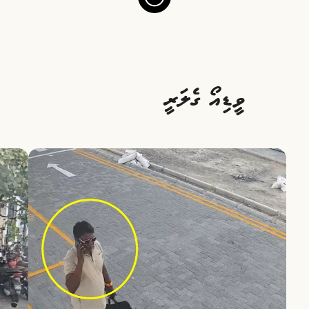
ވީޑިއޯ ގެލަރީ