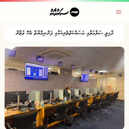
ދާޚިލީ ސަލާމަތާއި މަސައްކަތްތެރިކަމާއި ފަންނިއްޔާތާ ބެހޭ ވުޒާރާ