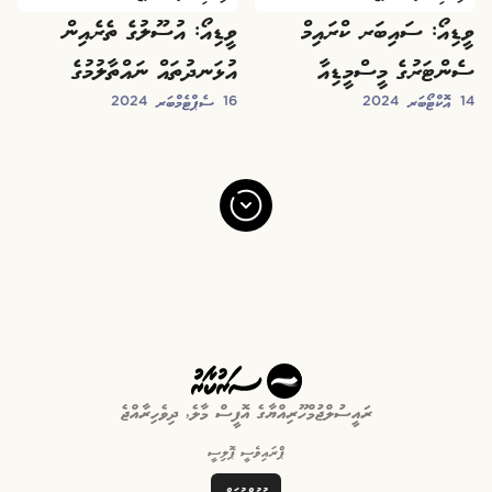
ވީޑިއޯ: ސައިބަރ ކްރައިމް
ވީޑިއޯ: އުސޫލުގެ ތެރެއިން
ސެންޓަރުގެ މީސްމީޑިއާ
އުޅަނދުތައް ނައްތާލުމުގެ
14 އޮކްޓޯބަރ 2024
16 ސެޕްޓެމްބަރ 2024
މަންސަތަކާ ގުޅޭގޮތުން ސީޕީ
ތެރެއިން
ދެއްވި ބަސްދީގަތުން
ރައީސުލްޖުމްހޫރިއްޔާގެ އޮފީސް މާލެ, ދިވެހިރާއްޖެ
ޕްރައިވެސީ ޕޮލިސީ