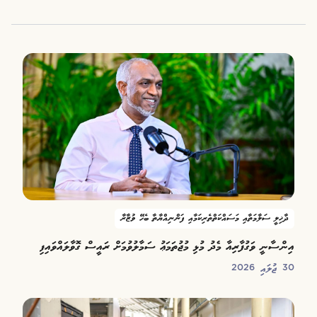
ދާޚިލީ ސަލާމަތާއި މަސައްކަތްތެރިކަމާއި ފަންނިއްޔާތާ ބެހޭ ވުޒާރާ
އިންސާނީ ވަގުފާރިއާ މެދު މުޅި މުޖުތަމަޢު ސަމާލުވުމަށް ރައީސް ގޮވާލައްވައިފި
30 ޖުލައި 2026