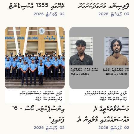
ޕޮލިސިންގ ވަރުގަދަކުރުމަށް
ތެރޭގައި 1355 އެކްސިޑެންޓް
03 އޯގަސްޓް 2026
02 އޯގަސްޓް 2026
މަޝްވަރާކުރައްވައިފި
ހިނގާފައިވޭ: ފުލުހުން
ދާޚިލީ ސަލާމަތާއި މަސައްކަތްތެރިކަމާއި
ދާޚިލީ ސަލާމަތާއި މަސައްކަތްތެރިކަމާއި
ފަންނިއްޔާތާ ބެހޭ ވުޒާރާ
ފަންނިއްޔާތާ ބެހޭ ވުޒާރާ
މަސްތުވާތަކެތީގެ ދެ
އިންސްޕެކްޓަރ ކޯސް - 6"
މައްސަލައެއްގައި މާލެއިން ދެ
ފަށައިފި"
02 އޯގަސްޓް 2026
02 އޯގަސްޓް 2026
މީހަކު ހައްޔަރުކޮށްފި