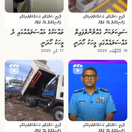
ދާޚިލީ ސަލާމަތާއި މަސައްކަތްތެރިކަމާއި
ދާޚިލީ ސަލާމަތާއި މަސައްކަތްތެރިކަމާއި
ފަންނިއްޔާތާ ބެހޭ ވުޒާރާ
ފަންނިއްޔާތާ ބެހޭ ވުޒާރާ
ސައިކަލަކަށް ގެއްލުންވެފައިވާ
ވައްކަމުގެ މައްސަލައެއްގައި ދެ
މައްސަލައެއްގައި މީހަކު ހޯދަނީ
މީހަކު ހޯދަނީ
19 އޮކްޓޯބަރ 2025
17 މެއި 2025
ދާޚިލީ ސަލާމަތާއި މަސައްކަތްތެރިކަމާއި
ދާޚިލީ ސަލާމަތާއި މަސައްކަތްތެރިކަމާއި
ފަންނިއްޔާތާ ބެހޭ ވުޒާރާ
ފަންނިއްޔާތާ ބެހޭ ވުޒާރާ