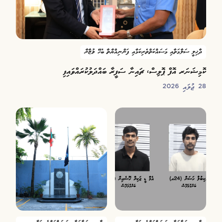
ދާޚިލީ ސަލާމަތާއި މަސައްކަތްތެރިކަމާއި ފަންނިއްޔާތާ ބެހޭ ވުޒާރާ
ކޮމިޝަނަރ އޮފް ޕޮލިސް، ޗައިނާ ސަފީރާ ބައްދަލުކުރައްވައިފި
28 ޖުލައި 2026