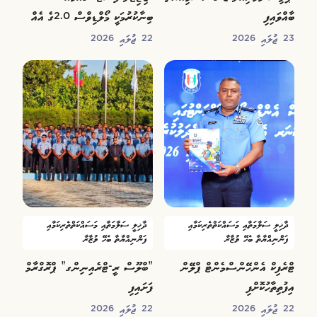
ބާއްވައިފި
ބިނާކުރުމަކީ މޯލްޑިވްސް 2.0ގެ އެއް
އަމާޒު: ވަޒީރު
23 ޖުލައި 2026
22 ޖުލައި 2026
ދާޚިލީ ސަލާމަތާއި މަސައްކަތްތެރިކަމާއި
ދާޚިލީ ސަލާމަތާއި މަސައްކަތްތެރިކަމާއި
ފަންނިއްޔާތާ ބެހޭ ވުޒާރާ
ފަންނިއްޔާތާ ބެހޭ ވުޒާރާ
ޓްރެފިކް އެންހޭންސްމެންޓް ޕްލޭން
“ބްލޫސް ރީ-ޓްރެއިނިންގ” ޕްރޮގްރާމް
އިފުތިތާހުކޮށްފި
ފަށައިފި
22 ޖުލައި 2026
22 ޖުލައި 2026