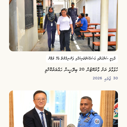
ދާޚިލީ ސަލާމަތާއި މަސައްކަތްތެރިކަމާއި ފަންނިއްޔާތާ ބެހޭ ވުޒާރާ
ހުޅުމާލެ ރަށު މާރުކޭޓުން 20 ބިދޭސީން ހައްޔަރުކޮށްފި
30 ޖުލައި 2026