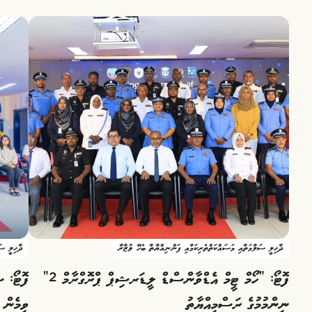
ދާޚިލީ ސަލާމަތާއި މަސައްކަތްތެރިކަމާއި ފަންނިއްޔާތާ ބެހޭ ވުޒާރާ
ދާޚިލީ ސަ
ފޮޓޯ: “ހޯމް ޓީމް އެޑްވާންސްޑް ލީޑަރޝިޕް ޕްރޮގްރާމް 2”
ފޮޓޯ: 
ނިންމުމުގެ ރަސްމިއްޔާތު
ވިމެން 