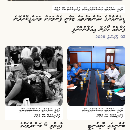
ދާޚިލީ ސަލާމަތާއި މަސައްކަތްތެރިކަމާއި ފަންނިއްޔާތާ ބެހޭ ވުޒާރާ
ޑީއެންއާރުގެ ކައުންޓަރުތައް ޒަމާނީ ފެންވަރަށް ތަރައްޤީކޮށްދޭނެ
ފަރާތެއް ހޯދަން އިއުލާންކޮށްފި
03 އޯގަސްޓް 2026
ދާޚިލީ ސަލާމަތާއި މަސައްކަތްތެރިކަމާއި
ދާޚިލީ ސަލާމަތާއި މަސައްކަތްތެރިކަމާއި
ފަންނިއްޔާތާ ބެހޭ ވުޒާރާ
ފަންނިއްޔާތާ ބެހޭ ވުޒާރާ
ބުރުނީގައި ކޮމިއުނިޓީ
ފާއިތުވި 6 މަސްދުވަހުގެ