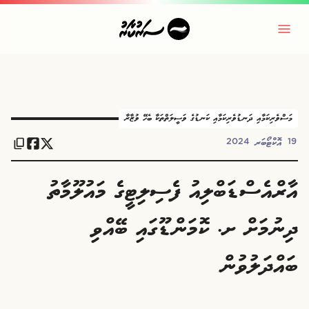
މަސްވެރިކަމާއި ދަނޑުވެރިކަމާއި ކަނޑުގެ ވަސީލަތްތަކާ ބެހޭ ވުޒާރާ
19 އޮކްޓޯބަރ 2024
އާރްއެސްޑަބްލިއު ފެސިލިޓީގެ މައުލޫމާތު
ދިނުމަށް ށ. ކޮމަންޑޫގައި ބޭއްވި
ބައްދަލުވުން