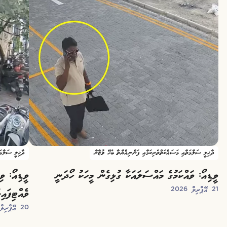
ދާޚިލީ ސަލާމަތާއި މަސައްކަތްތެރިކަމާއި ފަންނިއްޔާތާ ބެހޭ ވުޒާރާ
ދާޚިލީ ސަލާމަ
ވީޑިއޯ: ވައްކަމުގެ މައްސަލައަކާ ގުޅިގެން މީހަކު ހޯދަނީ
ވީޑިއޯ: ވި
21 އޭޕްރިލް 2026
ވެއްޓިފައި
20 އޭޕްރިލް 2026