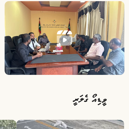
ވީޑިއޯ ގެލަރީ