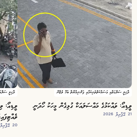
ދާޚިލީ ސަލާމަތާއި މަސައްކަތްތެރިކަމާއި ފަންނިއްޔާތާ ބެހޭ ވުޒާރާ
ދާޚިލީ ސަލާމަ
ވީޑިއޯ: ވައްކަމުގެ މައްސަލައަކާ ގުޅިގެން މީހަކު ހޯދަނީ
ވީޑިއޯ: ވި
21 އޭޕްރިލް 2026
ވެއްޓިފައި
20 އޭޕްރިލް 2026