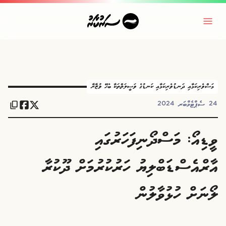
މަސްވެރިކަމާއި ދަނޑުވެރިކަމާއި ކަނޑުގެ ވަސީލަތްތަކާ ބެހޭ ވުޒާރާ
24 ސެޕްޓެމްބަރ 2024
ވީޑިއޯ: މަސްދޯނިފަހަރުގައި
އާރްއެސްޑަބްލިޔު ހަރުކުރުމަށް ދޫކުރާ
ލޯނަށް ހުޅުވާލުން