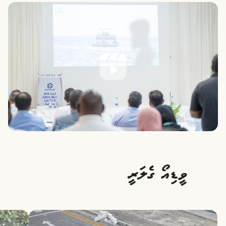
ވީޑިއޯ ގެލަރީ