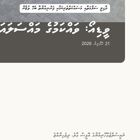
ދާޚިލީ ސަލާމަތާއި މަސައްކަތްތެރިކަމާއި ފަންނިއްޔާތާ ބެހޭ ވުޒާރާ
ވީޑިއޯ: ވައްކަމުގެ މައްސަލައަ
21 އޭޕްރިލް 2026
ރައީސުލްޖުމްހޫރިއްޔާގެ އޮފީސް މާލެ, ދިވެހިރާއްޖެ