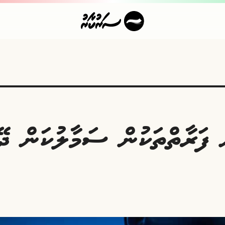
ަ ފަރާތްތަކުން ސަމާލުކަން ދޭ