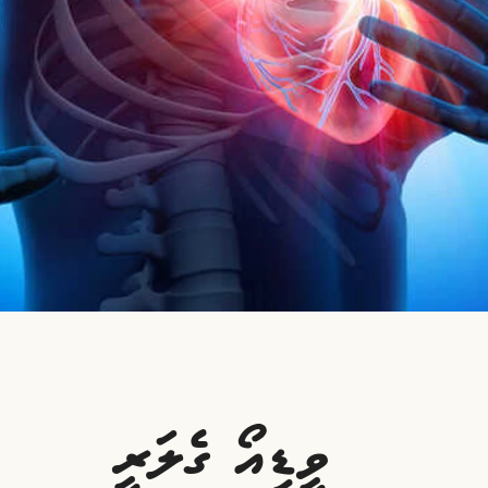
ވީޑިއޯ ގެލަރީ