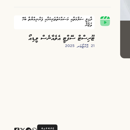
ދާޚިލީ ސަލާމަތާއި މަސައްކަތްތެރިކަމާއި ފަންނިއްޔާތާ ބެހޭ
ވުޒާރާ
ޓޫރިސްޓް ސޭފްޓީ އެވެއާނެސް ވީޑިއޯ
21 އޮކްޓޯބަރ 2025