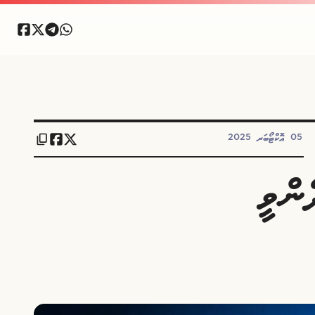
05 އޮކްޓޯބަރ 2025
ންވީ