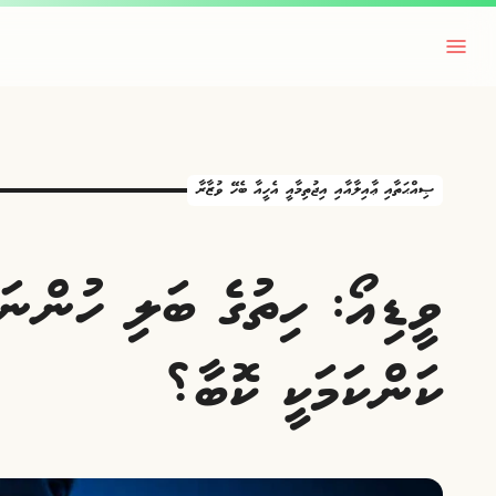
ޞިއްޙަތާއި ޢާއިލާއާއި އިޖުތިމާއީ އެހީއާ ބެހޭ ވުޒާރާ
ވީޑިއޯ: ހިތުގެ ބަލި ހުންނ
ކަންކަމަކީ ކޮބާ؟