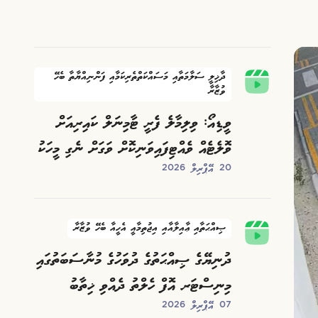
ދާޚިލީ ސަލާމަތާއި މަސައްކަތްތެރިކަމާއި ފަންނިއްޔާތާ ބެހޭ
ވުޒާރާ
ވީޑިއޯ: ވިލިމާލެ ފެރީ ޓާމިނަލް ކައިރިއަށް
ވޮލެޓެއް ވެއްޓިފައިވަނިކޮށް ވަގަށް ނެގި މީހަކު
20 އޭޕްރިލް 2026
ހޯދަނީ
ޞިއްޙަތާއި ޢާއިލާއާއި އިޖުތިމާއީ އެހީއާ ބެހޭ ވުޒާރާ
ދުނިޔޭގެ ޞިއްޙަތުގެ ދުވަހުގެ މުނާސަބަތުގައި
މިނިސްޓަރ އޮފް ހެލްތު ދެއްވި ޚިތާބު
07 އޭޕްރިލް 2026