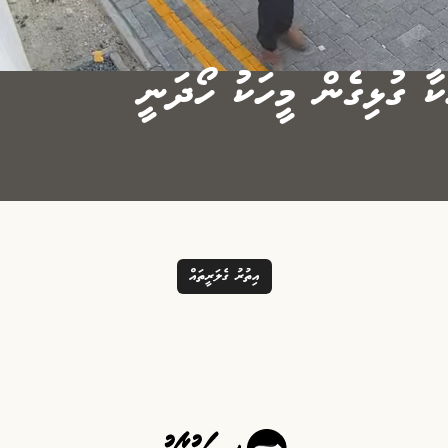
ކާ ގުޅިގެން މީހަކު ހޯދަނީ
އިތުރު ގެލަރީތައް