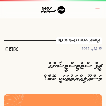
މާލީކަންކަމާއި ސަރުކާރު ކުންފުނިތަކާ ބެހޭ ވުޒާރާ
15 ޖުލައި 2025
ޗީފް ސްޓެޓިސްޓީޝަންގެ
މަސްއޫލިއްޔަތުތަކަކީ ކޮބާ؟