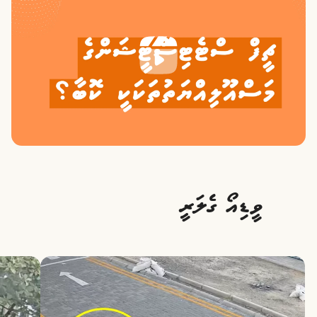
ވީޑިއޯ ގެލަރީ