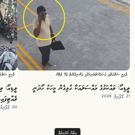
ދާޚިލީ ސަލާމަތާއި މަސައްކަތްތެރިކަމާއި ފަންނިއްޔާތާ ބެހޭ ވުޒާރާ
ދާޚިލީ ސަލާމަ
ވީޑިއޯ: ވައްކަމުގެ މައްސަލައަކާ ގުޅިގެން މީހަކު ހޯދަނީ
ވީޑިއޯ: ވި
21 އޭޕްރިލް 2026
ވެއްޓިފައި
20 އޭޕްރިލް 2026
އިތުރު ގެލަރީތައް