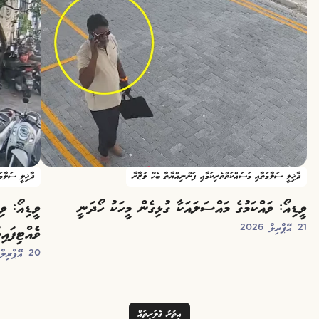
ދާޚިލީ ސަލާމަތާއި މަސައްކަތްތެރިކަމާއި ފަންނިއްޔާތާ ބެހޭ ވުޒާރާ
ދާޚިލީ ސަލާމަ
ވީޑިއޯ: ވައްކަމުގެ މައްސަލައަކާ ގުޅިގެން މީހަކު ހޯދަނީ
ވީޑިއޯ: ވި
21 އޭޕްރިލް 2026
ވެއްޓިފައި
20 އޭޕްރިލް 2026
އިތުރު ގެލަރީތައް