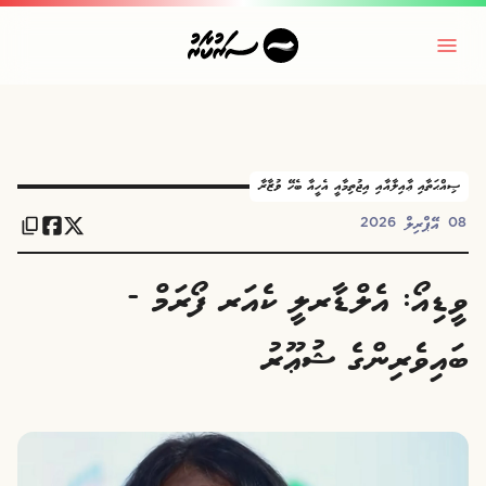
ޞިއްޙަތާއި ޢާއިލާއާއި އިޖުތިމާއީ އެހީއާ ބެހޭ ވުޒާރާ
08 އޭޕްރިލް 2026
ވީޑިއޯ: އެލްޑާރލީ ކެއަރ ފޯރަމް -
ބައިވެރިންގެ ޝުޢޫރު