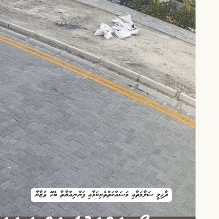
ދާޚިލީ ސަލާމަތާއި މަސައްކަތްތެރިކަމާއި ފަންނިއްޔާތާ ބެހޭ ވުޒާރާ