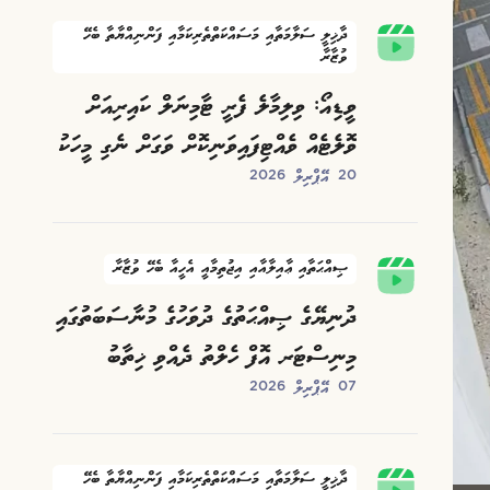
ދާޚިލީ ސަލާމަތާއި މަސައްކަތްތެރިކަމާއި ފަންނިއްޔާތާ ބެހޭ
ވުޒާރާ
ވީޑިއޯ: ވިލިމާލެ ފެރީ ޓާމިނަލް ކައިރިއަށް
ވޮލެޓެއް ވެއްޓިފައިވަނިކޮށް ވަގަށް ނެގި މީހަކު
20 އޭޕްރިލް 2026
ހޯދަނީ
ޞިއްޙަތާއި ޢާއިލާއާއި އިޖުތިމާއީ އެހީއާ ބެހޭ ވުޒާރާ
ދުނިޔޭގެ ޞިއްޙަތުގެ ދުވަހުގެ މުނާސަބަތުގައި
މިނިސްޓަރ އޮފް ހެލްތު ދެއްވި ޚިތާބު
07 އޭޕްރިލް 2026
ދާޚިލީ ސަލާމަތާއި މަސައްކަތްތެރިކަމާއި ފަންނިއްޔާތާ ބެހޭ