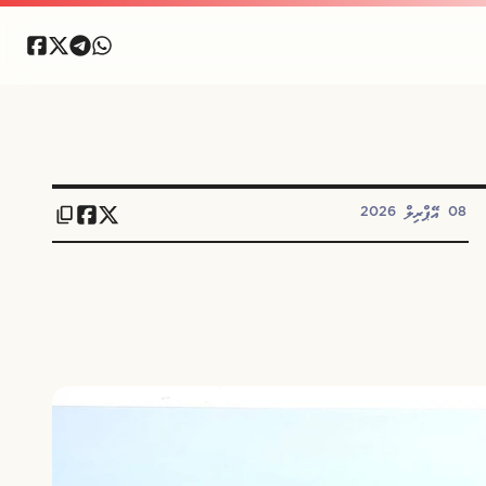
08 އޭޕްރިލް 2026