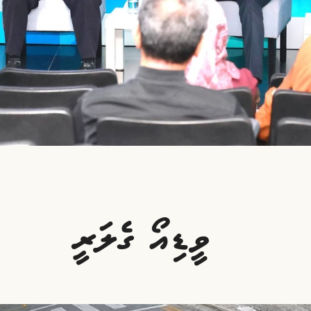
ވީޑިއޯ ގެލަރީ