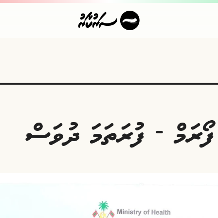
ޯރަމް - ފުރަތަމަ ދުވަސް