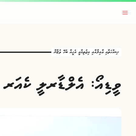
ޞިއްޙަތާއި ޢާއިލާއާއި އިޖުތިމާއީ އެހީއާ ބެހޭ ވުޒާރާ
ވީޑިއޯ: އެލްޑާރލީ ކެއަރ ފ