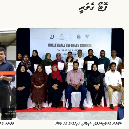
ފޮޓޯ ގެލަރީ
ޒުވާނުން ބާރުވެރިކުރުވުމާއި ކުޅިވަރާއި ހަށިހެޔޮކަމާ ބެހޭ ވުޒާރާ
ޒުވާނުން ބާރުވ