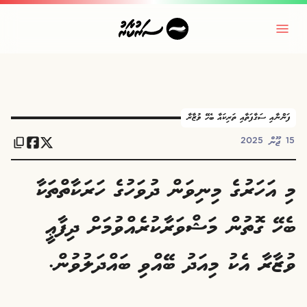
ފަންނާއި ސަގާފަތާއި ތަރިކައާ ބެހޭ ވުޒާރާ
15 ޖޫން 2025
މި އަހަރުގެ މިނިވަން ދުވަހުގެ ހަރަކާތްތަކާ
ބެހޭ ގޮތުން މަޝްވަރާކުރެއްވުމަށް ދިފާޢީ
ވުޒާރާ އެކު މިއަދު ބޭއްވި ބައްދަލުވުން.