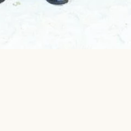
ނޯތު ޕޮލިސް ރީޖަންއާއި ނޯތު ސެންޓަރަލް ޕޮލިސް ރީޖަންގެ މުވައްޒަފުނ
މިމަހުގެ 2 ވަނަ ދުވަހު ދެ ރީޖަންގައި ވަކިވަކިން ކުރިއަށް ގެންދ
ޕޮލިސް އަޙްމަދު މުޙައްމަދުއެވެ.
މި ދެ ރަސްމިއްޔާތުގެ ތެރެއިން ނޯތު ޕޮލިސް ރީޖަންގެ މުވައްޒަފުންނަށް
ޕޮލިސް ރީޖަންގެ މުވައްޒަފުންނަށް ޝަރަފުގެ ނިޝާން ދިނުމުގެ ރަސްމިއްޔ