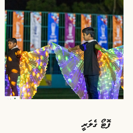
ފޮޓޯ ގެލަރީ