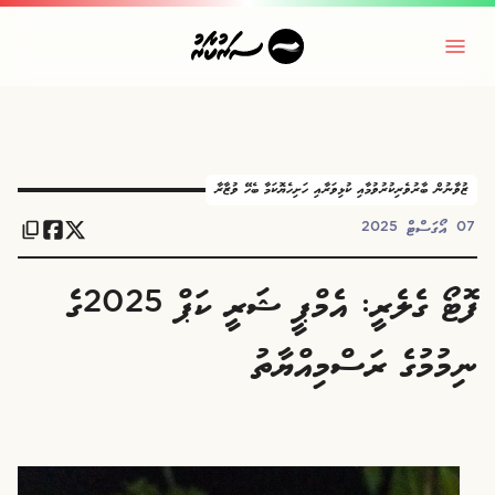
ޒުވާނުން ބާރުވެރިކުރުވުމާއި ކުޅިވަރާއި ހަށިހެޔޮކަމާ ބެހޭ ވުޒާރާ
07 އޯގަސްޓް 2025
ފޮޓޯ ގެލެރީ: އެމްޕީ ޝަރީ ކަޕް 2025ގެ
ނިމުމުގެ ރަސްމިއްޔާތު