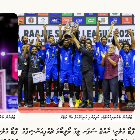
ޒުވާނުން ބާރުވެރިކުރުވުމާއި ކުޅިވަރާއި ހަށިހެޔޮކަމާ ބެހޭ ވުޒާރާ
ޒުވާނުން ބާރުވ
ފޮޓޯ ގެލެރީ: ރާއްޖެ ސުޕަރ ލީގް ވޯލީބޯޅަ ޗެމްޕިއަންޝިޕްގެ
ފޮޓޯ ގެލެ