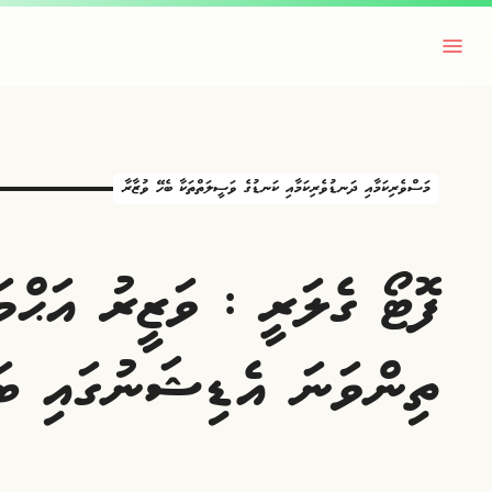
މަސްވެރިކަމާއި ދަނޑުވެރިކަމާއި ކަނޑުގެ ވަސީލަތްތަކާ ބެހޭ ވުޒާރާ
ފޮޓޯ ގެލަރީ : ވަޒީރު އަޙްމ
ތިންވަނަ އެޑިޝަނުގައި ބައ