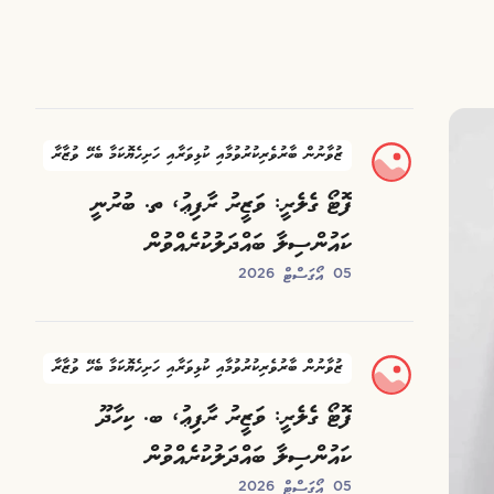
ޒުވާނުން ބާރުވެރިކުރުވުމާއި ކުޅިވަރާއި ހަށިހެޔޮކަމާ ބެހޭ ވުޒާރާ
ފޮޓޯ ގެލެރީ: ވަޒީރު ރާފިޢު، ތ. ބުރުނީ
ކައުންސިލާ ބައްދަލުކުރެއްވުން
05 އޯގަސްޓް 2026
ޒުވާނުން ބާރުވެރިކުރުވުމާއި ކުޅިވަރާއި ހަށިހެޔޮކަމާ ބެހޭ ވުޒާރާ
ފޮޓޯ ގެލެރީ: ވަޒީރު ރާފިޢު، ބ. ކިހާދޫ
ކައުންސިލާ ބައްދަލުކުރެއްވުން
05 އޯގަސްޓް 2026