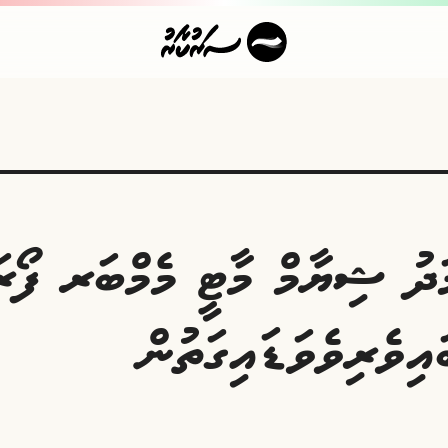
ަދު ޝިޔާމް މާޓީ މެމްބަރ ފޯރަ
ިވެރިވެވަޑައިގަތުން