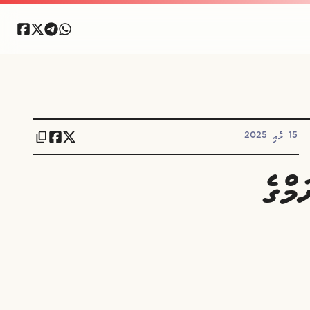
15 މެއި 2025
މްގެ