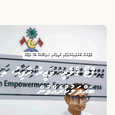
ޒުވާނުން ބާރުވެރިކުރުވުމާއި ކުޅިވަރާއި ހަށިހެޔޮކަމާ ބެހޭ ވުޒާރާ
ފޮޓޯ ގެލެރީ: ވަޒީރު ރާފިޢު، ތ
ބައްދަލުކުރެއްވުން
05 އޯގަސްޓް 2026