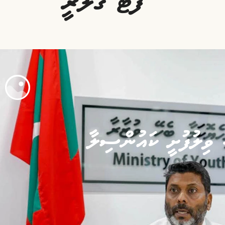
ފޮޓޯ ގެލަރީ
. ވިލުފުށީ ކައުންސިލާ