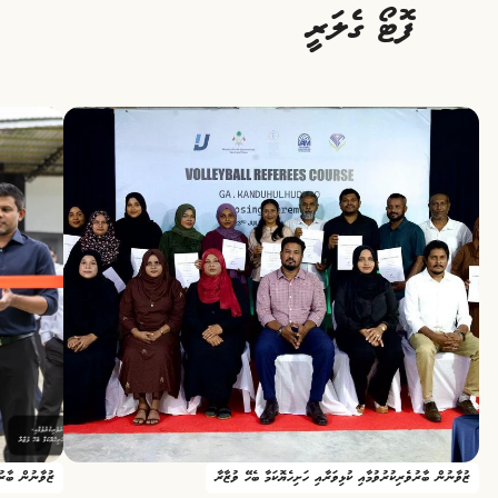
ފޮޓޯ ގެލަރީ
ޒުވާނުން ބާރުވެރިކުރުވުމާއި ކުޅިވަރާއި ހަށިހެޔޮކަމާ ބެހޭ ވުޒާރާ
ޒުވާނުން ބާރުވ