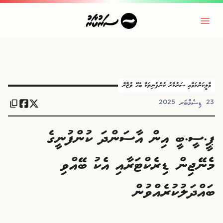
މާލީކަންކަމާއި ސަރުކާރު ކުންފުނިތަކާ ބެހޭ ވުޒާރާ
23 ޑިސެމްބަރ 2025
ޕީ.ސީ.ބީ އިން އާސަންދަ ކުންފުނީގެ
މެނޭޖިން ޑިރެކްޓަރާއި އެކު ބޭއްވި
ބައްދަލުކުރެއްވުން