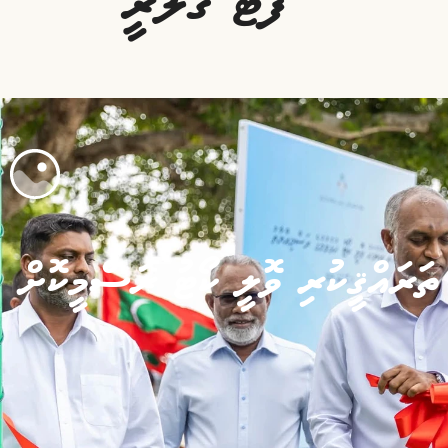
ފޮޓޯ ގެލަރީ
ތަރައްޤީކުރި ވޮލީ ކޯޓު ރަސްމީކޮށް