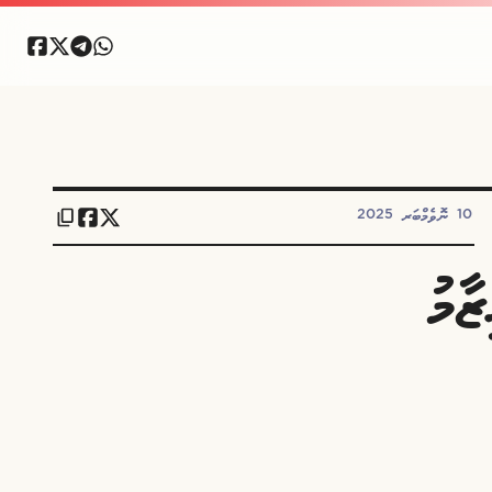
10 ނޮވެމްބަރ 2025
ާމު