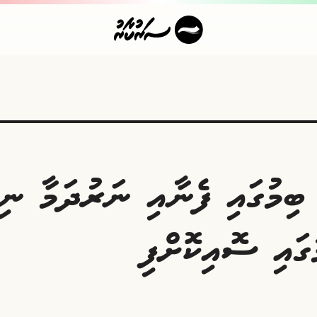
ބިމުގައި ފެނާއި ނަރުދަމާ ނިޒ
ުގައި ސޮއިކޮށްފި