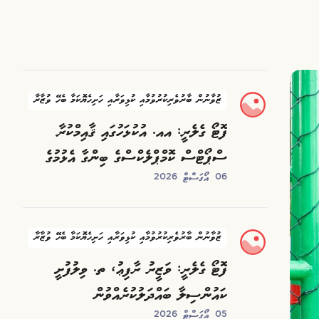
ޒުވާނުން ބާރުވެރިކުރުވުމާއި ކުޅިވަރާއި ހަށިހެޔޮކަމާ ބެހޭ ވުޒާރާ
ފޮޓޯ ގެލެރީ: އއ. އުކުޅަހުގައި ޤާއިމްކުރާ
ސްޕޯޓްސް ކޮމްޕްލެކްސްގެ ބިންގާ އެޅުމުގެ
06 އޯގަސްޓް 2026
ރަސްމިއްޔާތު
ޒުވާނުން ބާރުވެރިކުރުވުމާއި ކުޅިވަރާއި ހަށިހެޔޮކަމާ ބެހޭ ވުޒާރާ
ފޮޓޯ ގެލެރީ: ވަޒީރު ރާފިޢު، ތ. ވިލުފުށީ
ކައުންސިލާ ބައްދަލުކުރެއްވުން
05 އޯގަސްޓް 2026