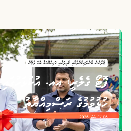
ޒުވާނުން ބާރުވެރިކުރުވުމާއި ކުޅިވަރާއި ހަށިހެޔޮކަމާ ބެހޭ ވުޒާރާ
ފޮޓޯ ގެލެރީ: އއ. އުކުޅަހުގައި 
ހުޅުވުމުގެ ރަސްމިއްޔާތު
06 އޯގަސްޓް 2026