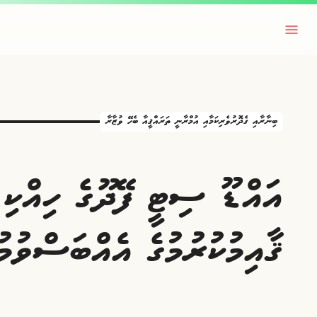
ބިނާރާއި ގެދޮރުވެރިކަމާއި އުމްރާނީ ތަރައްޤީއާ ބެހޭ ވުޒާރާ
އައްޑޫ ސިޓީ ފޭދޫގެ ހިއްކި 
ޤާއިމުކުރުމުގެ އެއްބަސްވުމ