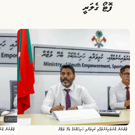
ފޮޓޯ ގެލަރީ
ޒުވާނުން ބާރުވެރިކުރުވުމާއި ކުޅިވަރާއި ހަށިހެޔޮކަމާ ބެހޭ ވުޒާރާ
ޒުވާނުން ބާރުވ