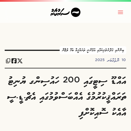
ބިނާރާއި ގެދޮރުވެރިކަމާއި އުމްރާނީ ތަރައްޤީއާ ބެހޭ ވުޒާރާ
10 ނޮވެމްބަރ 2025
އައްޑޫ ސިޓީގައި 200 ހައުސިންގ ޔުނިޓު
ތަރައްޤީކުރުމުގެ އެއްބަސްވުމުގައި އެޗް.ޑީ.ސީ
އާއެކު ސޮއިކޮށްފި