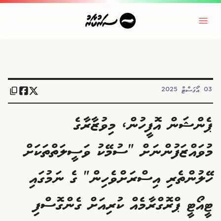
03 އޯގަސްޓް 2025
ޕެންޝަން އޮފީހުން، މިވުޒާރާގެ
މުވައްޒަފުންނަށް "ސުމޭކު ވަސީލަތްތަކަށް
ހޭލުންތެރި އިސްރަށްވެހިން" ގެ ނަމުގައި
ޓީއޯޓީ ޕްރޮގްރާމެއް ކުރިއަށް ގެންގޮސްފި