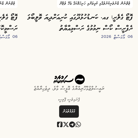
ޒުވާނުން ބާރުވެރިކުރުވުމާއި ކުޅިވަރާއި ހަށިހެޔޮކަމާ ބެހޭ ވުޒާރާ
ޒުވާނުން ބާރުވ
ފޮޓޯ ގެލެރީ: ގއ. ކަނޑުހުޅުދޫގައި ކުރިއަށްދިޔަ ވޮލީބޯޅަ
ފޮޓޯ ގެލެރ
ރެފްރީސް ކޯސް ނިމުމުގެ ރަސްމިއްޔާތު
ރަސްމީކޮށ
06 އޯގަސްޓް 2026
06 އޯގަސްޓް 2026
ރައީސުލްޖުމްހޫރިއްޔާގެ އޮފީސް މާލެ, ދިވެހިރާއްޖެ
ޕްރައިވެސީ ޕޮލިސީ
ގުޅުއްވުމަށް