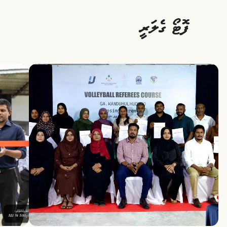
ފޮޓޯ ގެލަރީ