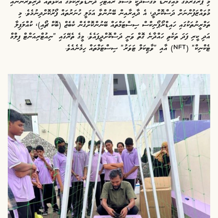
މި ޕްރޮގްރާމުގެ މައިގަނޑު މަގުސަދަކީ މޫސުމާ ރައްޓެހި ދަނޑުވެރިކަމުގެ އުކުޅުތައް ދަރިވަރުންނާއި
މުވައްޒަފުންނަށް ދަސްކޮށްދީ، އެ ދާއިރާއިން ބޭނުންވާ އަމަލީ ހުނަރުތައް ފޯރުކޮށްދިނުމެވެ. މި
ތަމްރީނުތަކުގައި ހައިޑްރޯޕޯނިކްސް ސިސްޓަމްތައް ބޭނުންކޮށްގެން ކެބެޖް (ބޮކް ޗޯއި)، ކުއްލަފިލާ
އަދި ކީރި ފަދަ ތަކެތި ހައްދާނެ ގޮތް ވަނީ ދަސްކޮށްދީފައެވެ. މީގެ ތެރޭގައި "ނިއުޓްރިއަންޓް ފިލްމް
ޓެކްނިކް" (NFT) އާއި "ވާޓިކަލް ޓަވަރު" ސިސްޓަމްތައް ހިމެނެއެވެ.