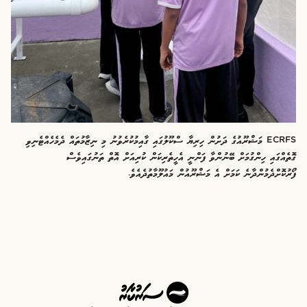
ECRFS މަޝްރޫއުގެ ދަށުން ހިރިޔާ ސްކޫލުގައި ގާއިމުކުރެވުނު މި ނިޒާމުތައް ދެމެހެއްޓެނިވި
ގޮތެއްގައި ހިންގުމަށް ބޭނުންވާ ފަންނީ އެހީތެރިކަން ކުރިއަށް އޮތް ތަނުގައިވެސް
ފޯރުކޮށްދެމުންދާނެ ކަމަށް އެ މަޝްރޫއުން މައުލޫމާތުދެއެވެ.