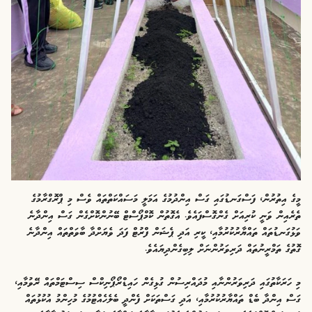
މީގެ އިތުރުން، ފަސްގަނޑުގައި ގަސް އިންދުމުގެ އަމަލީ މަސައްކަތްތައް ވެސް މި ޕްރޮގްރާމުގެ
ތެރެއިން ވަނީ ކުރިއަށް ގެންގޮސްފައެވެ. އެގޮތުން ކޮމްޕޯސްޓް ބޭނުންކޮށްގެން ގަސް އިންދާނެ
ވަޅުގަނޑުތައް ތައްޔާރުކުރުމާއި، ކީރި އަދި ޕެޝަން ފްރުޓް ފަދަ ވެޔަށްދާ ބާވަތްތައް އިންދާނެ
ގޮތުގެ ތަމްރީނުތައް ދަރިވަރުންނަށް ލިބިގެންދިޔައެވެ.
މި ހަރަކާތުގައި ދަރިވަރުންނާއި މުދައްރިސުން ގުޅިގެން ހައިޑްރޯޕޯނިކްސް ސިސްޓަމްތައް ރޭވުމާއި،
ގަސް އިންދާ ބެޑް ތައްޔާރުކުރުމާއި، އަދި ގަސްތަކަށް ފެންދީ ބެލެހެއްޓުމުގެ މުހިންމު އުކުޅުތައް