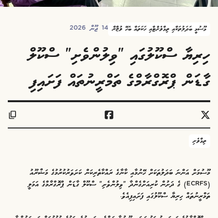
14 ޖޫން 2026
މޫސުމީ ބަދަލުތަކާއި ތިމާވެށްޓާއި ހަކަތައާ ބެހޭ ވުޒާރާ
ހިރިޔާ ސްކޫލުގައި "ވިލުންވެށި" ސްކޫލް
ގާޑަން ޕްރޮގްރާމްގެ ތަމްރީނުތައް ފަށައިފި
ތިމާވެށި
މޫސުމަށް އަންނަ ބަދަލުތަކަށް ހޭނުމާއި ކާނާގެ ރައްކާތެރިކަން ކަށަވަރުކުރުމުގެ މަޝްރޫއު
(ECRFS) ގެ ދަށުން ކުރިއަށްގެންދާ "ވިލުންވެށި" ސްކޫލް ގާޑަން ޕްރޮގްރާމްގެ އަމަލީ
ތަމްރީނުތައް ހިރިޔާ ސްކޫލުގައި ފަށައިފިއެވެ.