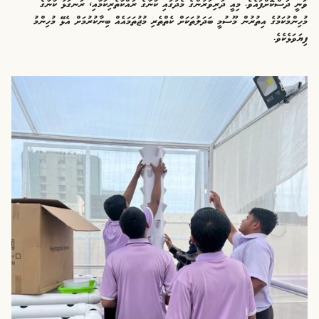
ވަނީ ދަސްކޮށްފައެވެ. މިއީ ދަރިވަރުންގެ މެދުގައި ކާނާގެ ރައްކާތެރިކަމާއި، ރަނގަޅު ކާނާގެ
މުހިންމުކަމުގެ އިތުރުން މޫސުމީ ބަދަލުތަކަށް ކެތްތެރި މުޖުތަމައެއް ބިނާކުރުމަށް އެޅޭ މުހިންމު
ފިޔަވަޅެކެވެ.