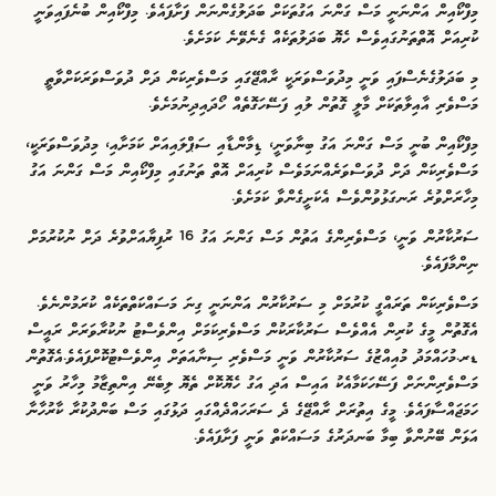
މިފްކޯއިން އަންނަނީ މަސް ގަންނަ އަގުތަކަށް ބަދަލުގެންނަން ފަށާފައެވެ. މިފްކޯއިން ބުނެފައިވަނީ
ކުރިއަށް އޮތްތަނުގައިވެސް ހެޔޮ ބަދަލުތަކެއް ގެނެވޭނެ ކަމަށެވެ.
މި ބަދަލުގެނެސްފައި ވަނީ މިދުވަސްވަރަކީ ރާއްޖޭގައި މަސްވެރިކަން ދަށް ދުވަސްވަރަކަށްވާތީ
މަސްވެރި އާއިލާތަކަށް މާލީ ގޮތުން ލުއި ފަސޭހަގޮތެއް ހޯދައިދިނުމަށެވެ.
މިފްކޯއިން ބުނީ މަސް ގަންނަ އަގު ބިނާވަނީ، ޑިމާންޑާއި ސަޕްލައިއަށް ކަމަށާއި، މިދުވަސްވަރަކީ،
މަސްވެރިކަން ދަށް ދުވަސްވަރެއްނަމަވެސް ކުރިއަށް އޮތް ތަނުގައި މިފްކޯއިން މަސް ގަންނަ އަގު
މިހާރަށްވުރެ ރަނގަޅުވުންވެސް އެކަށީގެންވާ ކަމަށެވެ.
ސަރުކާރުން ވަނީ، މަސްވެރިންގެ އަތުން މަސް ގަންނަ އަގު 16 ރުފިޔާއަށްވުރެ ދަށް ނުކުރުމަށް
ނިންމާފައެވެ.
މަސްވެރިކަން ތަރައްގީ ކުރުމަށް މި ސަރުކާރުން އަންނަނީ ގިނަ މަސައްކަތްތަކެއް ކުރަމުންނެވެ.
އެގޮތުން މީގެ ކުރިން އެއްވެސް ސަރުކާރަކުން މަސްވެރިކަމަށް އިންވެސްޓު ނުކުރާވަރަށް ރައީސް
ޑރ.މުހައްމަދު މުއިއްޒުގެ ސަރުކާރުން ވަނީ މަސްވެރި ސިނާއަތަށް އިންވެސްޓުކޮށްފައެވެ.އެގޮތުން
މަސްވެރިންނަށް ފަސޭހަކަމާއެކު އައިސް އަދި އަގު ހެޔޮކޮށް ތެޔޮ ލިބެނޭ އިންތިޒާމު މިހާރު ވަނީ
ހަމަޖައްސާފައެވެ. މީގެ އިތުރަށް ރާއްޖޭގެ ދެ ސަރަހައްދެއްގައި ދަޅުގައި މަސް ބަންދުކުރާ ކާރުހާނާ
އަޅަން ބޭނުންވާ ބިމާ ބަނދަރުގެ މަސައްކަތް ވަނީ ފަށާފައެވެ.