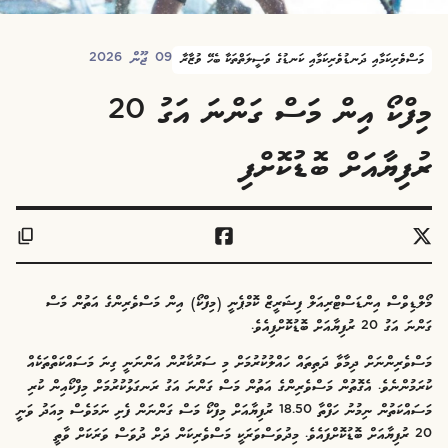
09 ޖޫން 2026
މަސްވެރިކަމާއި ދަނޑުވެރިކަމާއި ކަނޑުގެ ވަސީލަތްތަކާ ބެހޭ ވުޒާރާ
މިފްކޯ އިން މަސް ގަންނަ އަގު 20
ރުފިޔާއަށް ބޮޑުކޮށްފި
މޯލްޑިވްސް އިންޑަސްޓްރިއަލް ފިޝަރީޒް ކޮމްޕެނީ (މިފްކޯ) އިން މަސްވެރިންގެ އަތުން މަސް
ގަންނަ އަގު 20 ރުފިޔާއަށް ބޮޑުކޮށްފިއެވެ.
މަސްވެރިންނަށް ދިމާވާ ދަތިތައް ހައްލުކުރުމަށް މި ސަރުކާރުން އަންނަނީ ގިނަ މަސައްކަތްތަކެއް
ކުރަމުންނެވެ. އެގޮތުން މަސްވެރިންގެ އަތުން މަސް ގަންނަ އަގު ރަނގަޅުކުރުމަށް މިފްކޯއިން ކުރި
މަސައްކަތުން ނިމުނު ހަފްތާ 18.50 ރުފިޔާއަށް މިފްކޯ މަސް ގަންނަން ފެށި ނަމަވެސް މިއަދު ވަނީ
20 ރުފިޔާއަށް ބޮޑުކޮށްފައެވެ. މިދުވަސްވަރަކީ މަސްވެރިކަން ދަށް ދުވަސް ވަރަކަށް ވާތީ