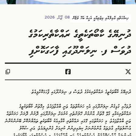
08 ޖޫން 2026
ޞިއްޙަތާއި ޢާއިލާއާއި އިޖުތިމާއީ އެހީއާ ބެހޭ ވުޒާރާ
ދުނިޔޭގެ ކާބޯތަކެތީގެ ރައްކާތެރިކަމުގެ
ދުވަސް ފ. ނިލަންދޫގައި ފާހަގަކޮށްފި
ދުނިޔޭގެ ކާބޯތަކެތީގެ ރައްކާތެރިކަމުގެ ދުވަސް ފ. ނިލަންދޫގައި ފާހަގަކޮށްފިއެވެ.
ދުވަހާއި ގުޅިގެން ނިލަންދޫގައި އެކި ހަރަކާތްތައް ވަނީ ބާއްވާފައެވެ. މިގޮތުން ކާބޯތަކެތީގެ
ރައްކާތެރިކަމާއި ގުޅޭ ގޮތުން އާންމުން ހޭލުންތެރި ކުރުމަށް ނިލަންދޫގައި ދޮރުން ދޮރަށް ހަރަކާތެއް
ވަނީ ބާއްވާފައެވެ. މި ހަރަކާތުގައި ގޭގައި ރައްކާތެރި ކާމާއިއެކު ކާބޯތަކެތި ތައްޔާރުކޮށް ބޭނުންކުރާނެ
އުސޫލުތަކާއި އާދަތައް އާންމުންނަށް ކިޔައިދިނުން ކުރިއަށް ގެންދިޔައެވެ. އަދި ސުކޫލު
ކުދިންނަށް ޙާއްސަކޮށްގެން އެސެމްބުލީއެއް ވަނީ ބާއްވާފައެވެ. މި އެސެމްބްލީގައި ކާބޯތަކެތީގެ