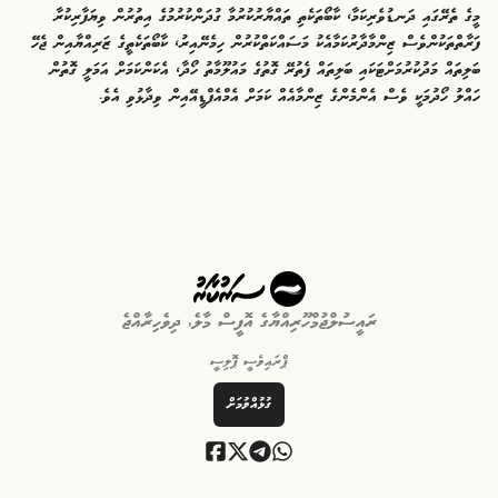
މީގެ ތެރޭގައި ދަނޑުވެރިކަމާ، ކާބޯތަކެތި ތައްޔާރުކުރުމާ ގުދަންކުރުމުގެ އިތުރުން ވިޔަފާރިކުރާ
ފަރާތްތަކުންވެސް ޒިންމާދާރުކަމާއެކު މަސައްކަތްކުރުން ހިމެނޭއިރު، ކާބޯތަކެތީގެ ޒަރިއްޔާއިން ޖެހޭ
ބަލިތައް މަދުކުރުމަށްޓަކައި ބަލިތައް ފެތުރޭ ގޮތުގެ މައުލޫމާތު ހޯދާ، އެކަންކަމަށް އަމަލީ ގޮތުން
ހައްލު ހޯދުމަކީ ވެސް އެންމެންގެ ޒިންމާއެއް ކަމަށް އެމްއެފްޑީއޭއިން ވިދާޅުވި އެވެ.
ރައީސުލްޖުމްހޫރިއްޔާގެ އޮފީސް މާލެ, ދިވެހިރާއްޖެ
ޕްރައިވެސީ ޕޮލިސީ
ގުޅުއްވުމަށް