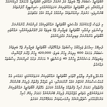
ކާބޯތަކެތީގެ ސަބަބުން ޖެހޭ ބަލިތައް މަދު ކުރުމަށް ރައްކާތެރި ކާބޯތަކެތީގެ މާހައުލެއް ގާއިމުކުރުމުގެ
މުހިއްމުކަމާއި އަދި ކާބޯތަކެތީގެ ރައްކާތެރިކަން ކަށަވަރުކުރުމުގައި ސައިންޓިފިކް ހޯދުންތަކުގެ
ބޭނުންހިފައި، ހަރުދަނާ ނިންމުންތަކެއް ނިންމުމުގެ މުހިއްމު ކަމުގެ މައްޗަށެވެ.
މި ދުވަސް ފާހަގަކުރުމުގެ މަޤްޞަދަކީ ކާބޯތަކެތީގެ ރައްކާތެރިކަމުގެ މުހިންމުކަން އާންމުންނަށް
ވިސްނުވައި ދިނުމާއި، ކާބޯތަކެތީގެ ޒަރީޢާއިން ޖެހޭ ބަލިތަކާ މެދު ހޭލުންތެރިކުރުމާއި، ރައްކާތެރި
ކާބޯތަކެތި އެންމެންނަށް ލިބިދިނުމަށް މަގުފަހިކުރުމެވެ.
ދުނިޔޭގެ ސިއްޙަތު ޖަމިއްޔާގެ ހިސާބުތައް ދައްކާގޮތުން، ކާބޯތަކެތީގެ ޒަރީޢާއިން ޖެހޭ ބަލިތަކުގެ
ސަބަބުން އަހަރަކު 600 މިލިއަން މީހުން ބަލިވެ، 420,000 މީހުން ފުރާނަ ދޫކުރާއިރު،
މިބަލިތަކުން އަސަރުކުރުވާ މީހުންގެ 40 ޕަސެންޓަކީ 5 އަހަރުން ދަށުގެ ކުދިންކަމަށް ހިސާބުތައް
ދައްކައެވެ.
އެމް.އެފް.ޑީ.އޭއިން ވިދާޅުވި ގޮތުގައި ކާބޯތަކެތީގެ ރައްކާތެރިކަން ކަށަވަރުކުރުމަކީ ހަމައެކަނި އެއް
މުއައްސަސާއަކުން ކުރެވޭނެ ކަމެއް ނޫންކަމަށާއި، އެއީ އުފައްދާ ފަރާތުން ފެށިގެން ބޭނުންކުރާ
ފަރާތްތަކާއި ހަމައަށް ހުރިހާ ފަރާތެއްގެ ޒިންމާއެއް ކަމަށެވެ. އެގޮތުން ކާބޯތަކެތީގެ ރައްކާތެރިކަން
ކަށަވަރުކުރެވޭނީ އެތަކެތި އުފެއްދުމުން ފެށިގެން ބޭނުންކުރުމާ ހަމައަށް ހިމެނޭ ހުރިހާ
މަރުހަލާއެއްގައި ސާފުތާހިރުކަމުގެ މިންގަނޑުތަކަށް އަމަލުކޮށްގެން ކަމަށެވެ.