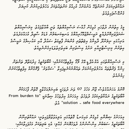
ރައްކާތެރިކަމަށް ކުރަންޖެހޭ އެންމެންހާ މުހިއްމު ކަންތައްތަކަށް އަހުލުވެރިކުރުން ކުރިޔަށް
ގެންގޮސްފައިވެއެވެ.
މީގެ އިތުރުން ދުވާހައި ގުޅިގެން ޚާއްސަ ރަސްމިއްޔާތެއް ވަނީ ބާއްވާފައެވެ. މިރަސްމިއްޔާތު
ޝަރަފުވެރިކޮށްދެއްވީ ރައީސުލްޖުމްހޫރިއްޔާގެ އަނބިކަނބަލުން މެޑަމް ސާޖިދާ މުޙައްމަދުއެވެ.
އަރިހުގައި ނިލަންދޫ ދާއިރާގެ އިޒަތްތެރި މެންބަރު ފާތިމަތު ސައުދާ އާއި ކައުސިލްގެ ރައީސްގެ
އިތުރުން މިނިސްޓްރީއާއި ރަށުގެ އިސްވެރިން ބައިވެރިވެވަޑައިގެންނެވިއެވެ.
މި ރަސްމިއްޔާތުގައި އެމް.އެފް.ޑީ.އޭގެ ލޯގޯ އިފްތިތާހުކުރުމާއި، ކާބޯތަކެތީގެ ޚިދުމަތްދޭ ތަންތަން
ހިންގާ ފަރާތްތައް އަހުލުވެރިކުރުމަށް ތައްޔާރުކުރެވިފައިވާ “ސަމާވަރު” ޕްރޮގްރާމް އިފްތިތާހުކުރުން
ހިމެނެއެވެ.
ކޮންމެ އަހަރެއްގެވެސް ޖޫން މަހުގެ 07 ވަނަ ދުވަހަކީ ބައިނަލްއަގްވާމީ ގޮތުން ފާހަގަކުރާ
ކާބޯތަކެތީގެ ރައްކާތެރިކަމުގެ ދުވަހެވެ. މިއަހަރުގެ މިދުވަހުގެ ޝިޢާރަކީ “From burden to
solution – safe food everywhere” އެވެ.
މިއަހަރުގެ ޝިޔާރާއި ގުޅިގެން މައިގަނޑު ގޮތެއްގައި އަލިއަޅުވާލާފައިވަނީ، ރައްކާތެރިނޫން
ކާބޯތަކެތީގެ ސަބަބުން އިންސާނުންގެ ދުޅަހެޔޮކަން ގެއްލި، އެކި ބަލިތަކަށް މަގުފަހިވާކަމާއި،