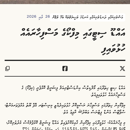
26 މެއި 2026
މަސްވެރިކަމާއި ދަނޑުވެރިކަމާއި ކަނޑުގެ ވަސީލަތްތަކާ ބެހޭ ވުޒާރާ
އައްޑޫ ސިޓީގައި މިފްކޯގެ މަސްފިހާރައެއް
ހުޅުވައިފި
އައްޑު ސިޓީ ހިތަދޫގައި މޯލްޑިވްސް އިންޑަސްޓްރިއަލް ފިޝަރީޒް ކޮމްޕެނީ (މިފްކޯ) ގެ
މަސްފިހާރައެއް ހުޅުވައިފިއެވެ.
މިފްކޯއިން ހިތަދޫގައި މަސްފިހާރަ ރަސްމީކޮށް ހުޅުވައިދެއްވީ މިނިސްޓަރ އޮފް ޔޫތު އެމްޕަވަރމަންޓް،
ސްޕޯޓްސް އެންޑް ފިޓްނަސް ޢަބްދުﷲ ރާފިޢު އެވެ.
މި ފިހާރައާއެކު، ހުޅުމީދޫގައި މިފްކޯއިން ގާއިމުކޮށްފައިވާ އައްޑޫ ފިޝަރީޒް ކޮމްޕްލެކްސް މެދުވެރިކޮށް،
ލޯކަލް ޕްރޮޑަކްޝަން އިތުރަށް ފުޅާކުރެވިގެންދާނެއެވެ. އަދި މިކަމުގެ ސަބަބުން އައްޑޫ