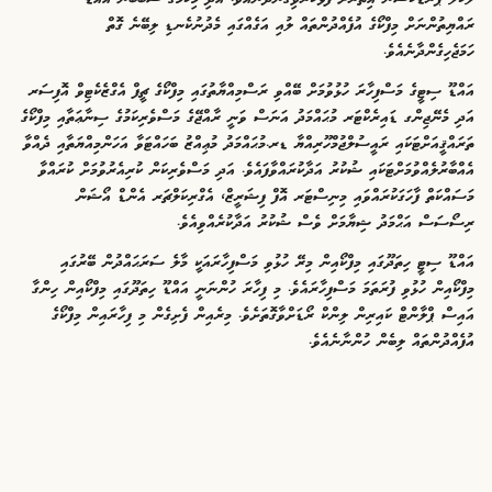
ރައްޔިތުންނަށް މިފްކޯގެ އުފެއްދުންތައް ލުއި އަގެއްގައި މެދުނުކެނޑި ލިބޭނެ ގޮތް
ހަމަޖެހިގެންދާނެއެވެ.
އައްޑޫ ސިޓީގެ މަސްފިހާރަ ހުޅުވުމަށް ބޭއްވި ރަސްމިއްޔާތުގައި މިފްކޯގެ ޗީފް އެގްޒެކެޓިވް އޮފިސަރ
އަދި މެނޭޖިންގ ޑައިރެކްޓަރ މުޙައްމަދު އަނަސް ވަނީ ރާއްޖޭގެ މަސްވެރިކަމުގެ ސިނާޢަތާއި މިފްކޯގެ
ތަރައްޤީއަށްޓަކައި ރައީސުލްޖުމްހޫރިއްޔާ ޑރ.މުޙައްމަދު މުޢިއްޒު ބަހައްޓަވާ އަހަންމިއްޔަތާއި ދެއްވާ
އެއްބާރުލެއްވުމަށްޓަކައި ޝުކުރު އަދާކުރައްވާފައެވެ. އަދި މަސްވެރިކަން ކުރިއެރުވުމަށް ކުރައްވާ
މަސައްކަތް ފާހަގަކުރައްވައި މިނިސްޓަރ އޮފް ފިޝަރީޒް، އެގްރިކަލްޗަރ އެންޑް އޯޝަން
ރިސޯސަސް އަޙްމަދު ޝިޔާމަށް ވެސް ޝުކުރު އަދާކުރެއްވިއެވެ.
އައްޑޫ ސިޓީ ހިތަދޫގައި މިފްކޯއިން މިރޭ ހުޅުވި މަސްފިހާރައަކީ މާލެ ސަރަޙައްދުން ބޭރުގައި
މިފްކޯއިން ހުޅުވި ފުރަތަމަ މަސްފިހާރައެވެ. މި ފިހާރަ ހުންނަނީ އައްޑޫ ހިތަދޫގައި މިފްކޯއިން ހިންގާ
އައިސް ޕްލާންޓް ކައިރިން ލިންކް ރޯޑަށްވާގޮތަށެވެ. މިރެއިން ފެށިގެން މި ފިހާރައިން މިފްކޯގެ
އުފެއްދުންތައް ލިބެން ހުންނާނެއެވެ.