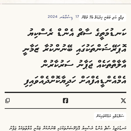
17 ޑިސެމްބަރ 2024
ދިފާޢީ އަދި ވަޠަނީ ޚިދުމަތާ ބެހޭ ވުޒާރާ
ކަނޑުމަތީގެ ސާޗް އެންޑް ރެސްކިޔު
އޮޕަރޭޝަންތަކުގައި ބޭނުންކުރާ ޒަމާނީ
އާލާތްތަކެއް ޖަޕާނު ސަރުކާރުން
އެމްއެންޑީއެފްއަށް ހަދިޔާކޮށްދެއްވައިފި
ސަލާމަތާއި ރައްކާތެރިކަން
ކަނޑުމަތީގެ ސާޗް އެންޑް ރެސްކިޔު އޮޕަރޭޝަންތަކުގައި ބޭނުންކުރާ ޒަމާނީ އާލާތްތަކެއް ޖަޕާނު