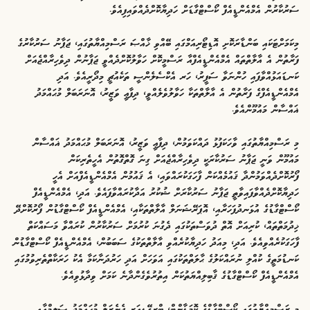
ސަރުކާރުން އެމްއެންޑީއެފް ކޯސްޓްގާޑަށް ހަދިޔާކޮށްދެއްވައިފިއެވެ.
މިކަމަށްޓަކައި ބަންޑާރަކޮށި އޮޑިޓޯރިއަމްގައި ބޭއްވި ޚާއްޞަ ރަސްމިއްޔާތުގައި، ޖަޕާނު ސަރުކާރުގެ
ފަރާތުން އެ އާލާތްތައް އެމްއެންޑީއެފްއާ ރަސްމީކޮށް ހަވާލުކޮށްދެއްވީ ޖަޕާނުން ދިވެހިރާއްޖެއަށް
ކަނޑައަޅުއްވާފައި ހުންނަވާ ސަފީރު، ހަރ އެކްސެލެންސީ ތަކެއުޗީ މިދޯރީއެވެ. އަދި
އެމްއެންޑީއެފްގެ ފަރާތުން އެ އާލާތްތަކާ ހަވާލުވެލެއްވީ، ދިފާޢީ ވަޒީރު، އޮނަރަބަލް މުޙައްމަދު
ޣައްސާން މައުމޫންއެވެ.
މި ރަސްމިއްޔާތުގައި ވާހަކަފުޅު ދައްކަވަމުން، ދިފާޢީ ވަޒީރު، އޮނަރަބަލް މުޙައްމަދު ޣައްސާން
މައުމޫން ވަނީ ޖަޕާނު ސަރުކާރަކީ ދިވެހިރާއްޖެއަށް ގިނަ ގޮތްގޮތުން އެހީތެރިކަން
ފޯރުކޮށްދެއްވަމުންދާ ޤައުމެއްކަން ފާހަގަކުރައްވައި، އެ ޤައުމުން އެމްއެންޑީއެފްއަށް އެހީ
ހަދިޔާކޮށްދެއްވާފައިވާތީ ޖަޕާނު ސަރުކާރަށް ޝުކުރު އަދާކުރައްވާފައެވެ. އަދި، އެމްއެންޑީއެފް
ކޯސްޓްގާޑުގެ އުޅަނދުފަހަރާއި، އޮޕަރޭޝަނަލް އާލާތްތަކާއި، އެމްއެންޑީއެފް ކޯސްޓްގާޑުން ފޯރުކޮށްދޭ
ޚިދުމަތްތައް، ކުރިއަށް އޮތް ދުވަސްތަކުގައި ދެގުނަ ކުރުމަށް ސަރުކާރުން ކުރައްވާ މަސައްކަތް
ފާހަގަކުރެއްވިއެވެ. އަދި، މިއަދު ހަދިޔާކުރެއްވި އާލާތްތަކުގެ ސަބަބުން، އެމްއެންޑީއެފް ކޯސްޓްގާޑުން
ކަނޑުމަތީގެ ކުއްލި ނުރައްކަލުގެ ޙާލަތްތަކުގައި އަވަހަށް އަދި ހަރުދަނާކަމާ އެކު ހަރަކާތްތެރިވުމުގައި
އެމްއެންޑީއެފް ކޯސްޓްގާޑުގެ ޤާބިލިއްޔަތުކަން އިތުރުވެގެންދާނެ ކަމަށް ވިދާޅުވިއެވެ.
މި ރަސްމިއްޔާތުގައި ކޯސްޓްގާޑްގެ ކޮމަޑާންޓް، ބްރިގޭޑިއަރ ޖެނެރަލް މުޙައްމަދު ސަލީމްއާއި