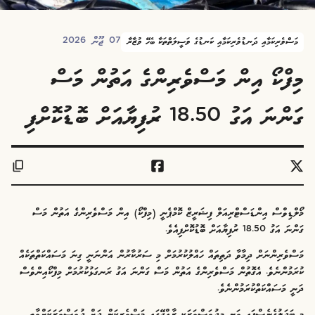
07 ޖޫން 2026
މަސްވެރިކަމާއި ދަނޑުވެރިކަމާއި ކަނޑުގެ ވަސީލަތްތަކާ ބެހޭ ވުޒާރާ
މިފްކޯ އިން މަސްވެރިންގެ އަތުން މަސް
ގަންނަ އަގު 18.50 ރުފިޔާއަށް ބޮޑުކޮށްފި
މޯލްޑިވްސް އިންޑަސްޓްރިއަލް ފިޝަރީޒް ކޮމްޕެނީ (މިފްކޯ) އިން މަސްވެރިންގެ އަތުން މަސް
ގަންނަ އަގު 18.50 ރުފިޔާއަށް ބޮޑުކޮށްފިއެވެ.
މަސްވެރިންނަށް ދިމާވާ ދަތިތައް ހައްލުކުރުމަށް މި ސަރުކާރުން އަންނަނީ ގިނަ މަސައްކަތްތަކެއް
ކުރަމުންނެވެ. އެގޮތުން މަސްވެރިންގެ އަތުން މަސް ގަންނަ އަގު ރަނގަޅުކުރުމަށް މިފްކޯއިންވެސް
ދަނީ މަސައްކަތްކުރަމުންނެވެ.
މި ބަދަލުގެނެސްފައި ވަނީ މިދުވަސްވަރަކީ ރާއްޖޭގައި މަސްވެރިކަން ދަށް ދުވަސްވަރަކަށްވާތީ