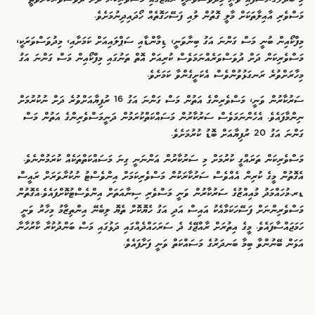
މަސްވެރި އާއިލާތަކަށް މާލީ ގޮތުން ލުއި ފަސޭހަގޮތެއް ހޯދައިދިނުމަށެވެ.
މިފްކޯއިން ބުނީ މަސް ގަންނަ އަގު ބިނާވަނީ، ޑިމާންޑާއި ސަޕްލައިއަށް ކަމަށާއި، މިދުވަސްވަރަކީ،
މަސްވެރިކަން ދަށް ދުވަސްވަރެއްނަމަވެސް ކުރިއަށް އޮތް ތަނުގައި މިފްކޯއިން މަސް ގަންނަ އަގު
މިހާރަށްވުރެ ރަނގަޅުވުންވެސް އެކަށީގެންވާ ކަމަށެވެ.
ސަރުކާރުން ވަނީ، މަސްވެރިންގެ އަތުން މަސް ގަންނަ އަގު 16 ރުފިޔާއަށްވުރެ ދަށް ނުކުރުމަށް
ނިންމާފައެވެ. އެހެންނަމަވެސް ސަރުކާރުން މަސައްކަތްކުރަމުން ދަނީމަސްވެރިންގެ އަތުން މަސް
ގަންނަ އަގު 20 ރުފިޔާއަށް ބޮޑު ކުރުމަށެވެ.
މަސްވެރިކަން ތަރައްގީ ކުރުމަށް މި ސަރުކާރުން އަންނަނީ ގިނަ މަސައްކަތްތަކެއް ކުރަމުންނެވެ.
އެގޮތުން މީގެ ކުރިން އެއްވެސް ސަރުކާރަކުން މަސްވެރިކަމަށް އިންވެސްޓު ނުކުރާވަރަށް ރައީސް
ޑރ.މުހައްމަދު މުއިއްޒުގެ ސަރުކާރުން ވަނީ މަސްވެރި ސިނާއަތަށް އިންވެސްޓުކޮށްފައެވެ.އެގޮތުން
މަސްވެރިންނަށް ފަސޭހަކަމާއެކު އައިސް އަދި އަގު ހެޔޮކޮށް ތެޔޮ ލިބެނޭ އިންތިޒާމު މިހާރު ވަނީ
ހަމަޖައްސާފައެވެ. މީގެ އިތުރަށް ރާއްޖޭގެ ދެ ސަރަހައްދެއްގައި ދަޅުގައި މަސް ބަންދުކުރާ ކާރުހާނާ
އަޅަން ބޭނުންވާ ބިމާ ބަނދަރުގެ މަސައްކަތް ވަނީ ފަށާފައެވެ.