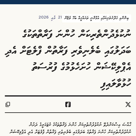
21 މެއި 2026
ބިނާރާއި ގެދޮރުވެރިކަމާއި އުމްރާނީ ތަރައްޤީއާ ބެހޭ ވުޒާރާ
ނުކުޅެދުންތެރިކަން ހުންނަ ފަރާތްތަކުގެ
ބަދަލުގައި ބެލެނިވެރި ފަރާތުން ފްލެޓަށް އެދި
އެޕްލިކޭޝަން ހުށަހެޅުމުގެ ފުރުސަތު
ހުޅުވާލައިފި
ޙާއްޞަ އިސްކަންދެވޭ ނުކުޅެދުންތެރިކަން ހުންނަ ފަރާތްތަކުގެ ކެޓަގަރީގެ ދަށުން
ނުކުޅެދުންތެރިކަން ހުންނަ ފަރާތުގެ ބަދަލުގައި ބެލެނިވެރި ފަރާތުން ފްލެޓަށް އެދި އެޕްލިކޭޝަން