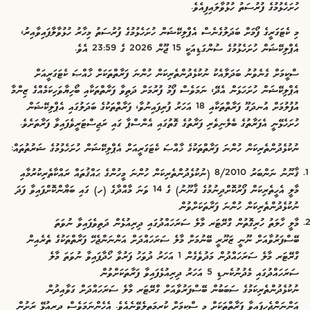
ހުށަހެޅުމުގެ ފުރުސަތު ހުޅުވާލައިފިއެވެ.
މި ކެޓަގަރީގެ ފޯމަށް ބަދަލުގެނެސް އެޕްލިކޭޝަން ހުށަހެޅުމުގެ ފުރުސަތު މިހާރު ހުޅުވާލާފައިވާއިރު،
އެޕްލިކޭޝަން ހުށަހެޅުމުގެ ސުންގަޑިއަކީ 15 ޖޫން 2026 ގެ 23:59 އެވެ.
ސްކީމަށް ގެނެވުނު ބަދަލާއެކު ނުކުޅެދުންތެރިކަން ހުންނަ ފަރާތްތަކަށް ޚާއްޞަ ކެޓަގަރީއަށް
އެޕްލިކޭޝަން ހުށަހަޅަން އެދޭ، ނަމަވެސް ފޯމު ފުރުމަށް ދަތިވާ ފަރާތްތަކާއި ބޯހިޔާވަހިކަމެއްގެ ޒިންމާ
އުފުލުމަށް އުނދަގޫ ފަރާތްތަކާއި 18 އަހަރު ފުރިފައިނުވާ، ފަރާތްތަކުގެ ބަދަލުގައި އެޕްލިކޭޝަން
ހުށަހެޅޭނީ އެފަރާތުގެ ބެލެނިވެރި ފަރާތުގެ ގޮތުގައި އެންސްޕާ ގައި ރަޖިސްޓަރީވެފައިވާ ފަރާތަށެވެ.
ނުކުޅެދުންތެރިކަން ހުންނަ ފަރާތްތަކުގެ ޚާއްޞަ ކެޓަގަރީއަށް އެޕްލިކޭޝަން ހުށަހެޅުމުގެ ޝަރުތުތައް:
ޤާނޫނު ނަންބަރު 8/2010 (ނުކުޅެދުންތެރިކަން ހުންނަ މީހުންގެ ޙައްޤުތައް ރައްކާތެރިކުރުމާއި
މާލީ އެހީތެރިކަން ފޯރުކޮށްދިނުމުގެ ޤާނޫނު) ގެ 14 ވަނަ މާއްދާގެ (ހ) ގައި ބަޔާންކޮށްފައިވާ ފަދަ
ނުކުޅެދުންތެރިކަން ހުންނަ ފަރާތަކަށްވުން
މާލީ ހާލަތު ހުރިގޮތުން ގްރޭޓަރ މާލެ ސަރަހައްދުގައި ދިރިއުޅެން ދަތިވެފައިވާ ނުވަތަ
ބޭސްފަރުވާއަށް ނޫނީ ޒަރޫރީ ބޭނުމަށް މާލެ ސަރަހައްދަށް އަންނަންޖެހޭ ފަރާތްތަކުގެ ތެރެއިން
ގްރޭޓަރ މާލެ ސަރަހައްދުން މަދުވެގެން 1 އަހަރު ދުވަހު ފަރުވާ ހޯދާފައިވާ ނުވަތަ މާލެ
ސަރަހައްދުގައި މެދުނުކެނޑި 5 އަހަރު ދިރިއުޅެފައިވާ ފަރާތަކަށްވުން
ނުކުޅެދުންތެރިކަމުގެ ސަބަބުން ބޭސްފަރުވާއަށް ގްރޭޓަރ މާލެ ސަރަހައްދަށް ގަވާއިދުން
އަންނަންޖެހިފައިވާ ފަރާތްތަކަށް މި ސްކީމަށް ކުރިމަތިލެވޭނެއެވެ. އެހެންނަމަވެސް ދިރިއުޅޭ ރަށުން