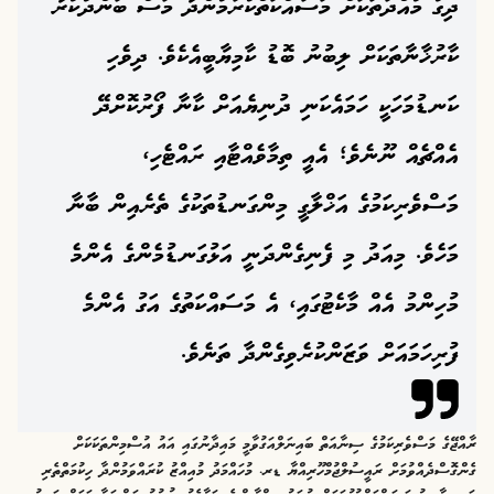
ދިގު މުއްދަތަކަށް މަސައްކަތްކުރަމުންދާ މަސް ބަންދުކުރާ
ކާރުޚާނާތަކަށް ލިބުނު ބޮޑު ކާމިޔާބީއެކެވެ. ދިވެހި
ކަނޑުމަހަކީ ހަމައެކަނި ދުނިޔެއަށް ކާނާ ފޯރުކޮށްދޭ
އެއްޗެއް ނޫނެވެ؛ އެއީ ތިމާވެއްޓާއި ރައްޓެހި،
މަސްވެރިކަމުގެ އަޚްލާގީ މިންގަނޑުތަކުގެ ތެރެއިން ބާނާ
މަހެވެ. މިއަދު މި ފެނިގެންދަނީ އަޅުގަނޑުމެންގެ އެންމެ
މުހިންމު އެއް މާކެޓުގައި، އެ މަސައްކަތުގެ އަގު އެންމެ
ފުރިހަމައަށް ވަޒަންކުރެވިގެންދާ ތަނެވެ.
ރާއްޖޭގެ މަސްވެރިކަމުގެ ސިނާއަތް ބައިނަލްއަގުވާމީ މައިދާނުގައި އައު އުސްމިންތަކަކަށް
ގެންގޮސްދެއްވުމަށް ރައީސުލްޖުމްހޫރިއްޔާ ޑރ. މުހައްމަދު މުއިއްޒު ކުރައްވަމުންދާ ހިކުމަތްތެރި