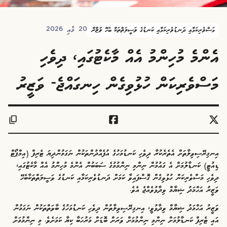
20 މެއި 2026
މަސްވެރިކަމާއި ދަނޑުވެރިކަމާއި ކަނޑުގެ ވަސީލަތްތަކާ ބެހޭ ވުޒާރާ
އެންމެ މުހިންމު އެއް މާކެޓުގައި، ދިވެހި
މަސްވެރިކަން ހުޅުވިގެން ހިނގައްޖެ- ވަޒީރު
އިނގިރޭސިވިލާތަށް އެތެރެކުރާ ދިވެހި ކަނޑުމަހުގެ އުފެއްދުންތަކުން ނަގަމުންދިޔަ ޓެރިފް (އިމްޕޯޓް
ޑިއުޓީ) ކަނޑާލުމަށް އެ ގައުމުން ނިންމި ނިންމުމުގެ ސަބަބުން އެންމެ މުހިންމު އެއް މާކެޓުގައި،
ދިވެހި މަސްވެރިކަން ހުޅުވިގެން ގޮސްފައިވާ ކަމަށް ދަނޑުވެރިކަމާއި ކަނޑުގެ ވަސީލަތްތަކާބެހޭ
ވަޒީރު އަޙްމަދު ޝިޔާމް ވިދާޅުވެއްޖެ އެވެ.
ވަޒީރު އަޙްމަދު ޝިޔާމް ވިދާޅުވީ، އިނގިރޭސިވިލާތުން ދިވެހި ކަނޑުމަހުގެ ބާވަތްތަކުން ނަގަމުން
އައި ޓެރިފް ކަނޑާލުމަށް ނިންމި ނިންމުމަށް ވަރަށް ބޮޑަށް މަރުހަބާ ކިޔާ ކަމަށެވެ. މި ނިންމުމަށް