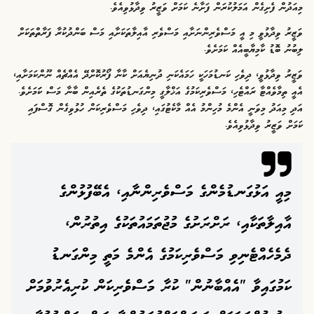
މިއަދުން ފެށިގެން އަމަލުކުރަން ފަށާނެ ކަމަށް ވަޒީރު ވިދާޅުވިއެވެ.
ވަޒީރު ވިދާޅުވީ މި އީ މަސްވެރިންނަށާއި މަސްވެރި އާއިލާތަކަށާއި މަސް ބަންދުކުރާ ފަރާތްތަކަށް
ލިބުނު ބޮޑު ކާމިޔާބީއެއް ކަމަށެވެ.
ވަޒީރު ވިދާޅުވީ، ދިވެހި ކަނޑުމަހަކީ ހަމައެކަނި ދުނިޔެއަށް ކާނާ ފޯރުކޮށްދޭ އެއްޗެއް ނޫންކަމަށާއި،
އެއީ ތިމާވެއްޓާ ރައްޓެހި، މަސްވެރިކަމުގެ އަޚްލާގީ މިންގަނޑުތަކުގެ ތެރެއިން ބާނާ މަސް ކަަމަށެވެ.
އަދި މިއަދު މިވަނީ އެންމެ މުހިންމު އެއް މާކެޓުގައި، ދިވެހި މަސްވެރިކަން ހުޅުވިގެން ގޮސްފައި
ކަމަށް ވަޒީރު ވިދާޅުވިއެވެ.
މިއީ އަޅުގަނޑުމެންގެ މަސްވެރިންނާއި، އެބޭފުޅުންގެ
އާއިލާތަކާއި، ރަށްރަށުގެ މުޖުތަމައުތަކުގެ އިތުރުން،
ދެމެހެއްޓެނިވި މަސްވެރިކަމުގެ އެންމެ މަތީ މިންގަނޑު
ކަމުގައިވާ "އެއްބާނުން" ކުރާ މަސްވެރިކަން ކުރިއެރުވުމަށް