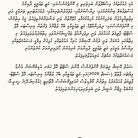
އެކި ޤައުމުތަކުގެ އިސްބޭފުޅުން ބައިވެރިވި މި ކޮންފެރެންސްގައި، މަތީ ތަޢުލީމީ ދާއިރާގެ
މުސްތަޤުބަލް ބިނާކުރުމުގައި، ދިރާސާކުރުމާއި، އުފެއްދުންތެރިކަމާއި، ދެމެހެއްޓެނިވި ތަރައްޤީ އަދި
އިޖުތިމާއީގުޅުން ބަދަހިކުރުމުގެ މުހިއްމުކަމާއި ގުޅޭގޮތުން ވަނީ މަޝްވަރާކުރެވިފައެވެ. މީގެ އިތުރުން،
މި ކޮންފެރެންސްގައި، ދިވެހިރާއްޖޭގެ މަތީ ތަޢުލީމާއި ބެހޭ ވުޒާރާގެ ފަރާތުން މިނިސްޓަރ އޮފް
ސްޓޭޓް، ފާތިމަތު މުޙައްމަދު ވަނީ ދިވެހިރާއްޖެ ތަމްސީލުކުރައްވައި ޚިތާބުދެއްވަވައިފައެވެ. މި
ޚިތާބުގައި އެކަމަނާ ވަނީ ދެކުނު އޭޝިޔާގެ ހުރިހާ ޤައުމުތަކާއި ގުޅިގެން ޢިލްމީ މަސައްކަތްތަކާއި
ދިރާސާގެ ޢަލީގައި މަތީ ތަޢުލީމީ ދާއިރާއަށް ކުރިއެރުން ހޯދައިދިނުމަށް ކުރެވެންހުރި
މަސައްކަތްތަކުގެ މައްޗަށް އަލިއަޅުވާލައިފައެވެ.
ސައުތް އޭޝިޔާ ރީޖަނަލް ކޮންފެރެންސް އޮންދަ ސްޓޭޓް އޮފް ހަޔަރ އެޑިޔުކޭޝަން އެންޑް
ފިޔުޗަރ ޕާތްވޭ (ސަރޗް 2026)ގައި މަތީ ތަޢުލީމާއި ބެހޭ ވުޒާރާގެ މިނިސްޓަރ އޮފް ސްޓޭޓް،
ފާތިމަތު މުޙައްމަދުގެ އިތުރުން މޯލްޑިވްސް ކުއަލިފިކޭޝަންސް އޮތޯރިޓީ (އެމް.ކިޔު.އޭ)ގެ ސީ.އީ.އޯ،
މަރްޔަމް ފިޒާނާ ރަޝީދު ވަނީ ބައިވެރިވަޑައިގަންނަވައިފައެވެ.