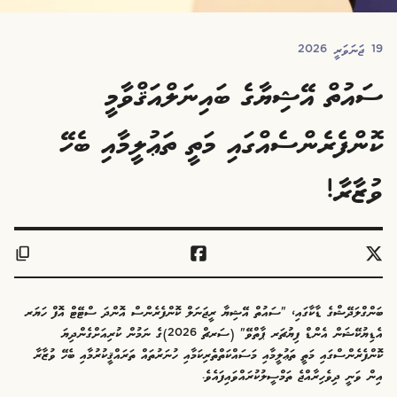
19 ޖަނަވަރީ 2026
ސައުތް އޭޝިޔާގެ ބައިނަލްއަޤްވާމީ
ކޮންފެރެންސެއްގައި މަތީ ތަޢުލީމާއި ބެހޭ
ވުޒާރާ!
ބަންގްލަދޭޝްގެ ޑާކާގައި، "ސައުތް އޭޝިޔާ ރީޖަނަލް ކޮންފެރެންސް އޮންދަ ސްޓޭޓް އޮފް ހަޔަރ
އެޑިޔުކޭޝަން އެންޑް ފިޔުޗަރ ޕާތްވޭ" (ސަރޗް 2026)ގެ ނަމުން ކުރިއަށްގެންދިޔަ
ކޮންފެރެންސްގައި މަތީ ތަޢުލީމާއި މަސައްކަތްތެރިކަމާއި ހުނަރުތައް ތަރައްޤީކުރުމާއި ބެހޭ ވުޒާރާ
އިން ވަނީ ދިވެހިރާއްޖެ ތަމްސީލުކުރައްވައިފައެވެ.