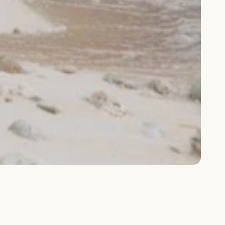
ހަފްތާ 104: ބަނދަރު