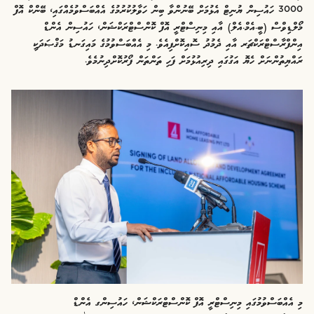
3000 ހައުސިން ޔުނިޓް އެޅުމަށް ބޭނުންވާ ބިން ހަވާލުކުރުމުގެ އެއްބަސްވުމެއްގައި، ބޭންކް އޮފް
މޯލްޑިވްސް (ބީ.އެމް.އެލް) އާއި މިނިސްޓްރީ އޮފް ކޮންސްޓްރަކްޝަން، ހައުސިން އެންޑް
އިންފްރާސްޓްރަކްޗަރ އާއި ދެމުދު ސޮއިކޮށްފިއެވެ. މި އެއްބަސްވުމުގެ މައިގަނޑު މަޤްޞަދަކީ
ރައްޔިތުންނަށް ހެޔޮ އަގުގައި ދިރިއުޅުމަށް ފަހި ތަންތަން ފޯރުކޮށްދިނުމެވެ.
މި އެއްބަސްވުމުގައި މިނިސްޓްރީ އޮފް ކޮންސްޓްރަކްޝަން، ހައުސިންގ އެންޑް