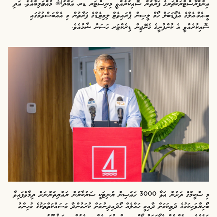
އިންފްރާސްޓްރަކްޗަރގެ ފަރާތުން ސޮއިކުރެއްވީ މިނިސްޓަރ ޑރ. ޢަބްދުﷲ މުއްޠަލިބްއެވެ. އަދި
ބީ.އެމް.އެލްގެ އެފޯޑަބަލް ހޯމް ލީސިން ޕްރައިވެޓް ލިމިޓެޑްގެ ފަރާތުން މި އެއްބަސްވުމުގައި
ސޮއިކުރެއްވީ އެ ކުންފުނީގެ މެނޭޖިން ޑިރެކްޓަރ ހަސަން ޝާމްއެވެ.
މި ސްކީމްގެ ދަށުން އަޅާ 3000 ހައުސިން ޔުނިޓަކީ ސަރުކާރުން ރައްޔިތުންނަށް ދިމާވެފައިވާ
ބޯހިޔާވަހިކަމުގެ ދަތިކަމަށް ދާއިމީ ހައްލެއް ހޯދައިދިނުމަށް ކުރަމުންދާ މަސައްކަތްތަކުގެ މުހިންމު