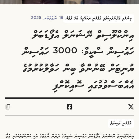
16 ނޮވެމްބަރ 2025
ބިނާރާއި ގެދޮރުވެރިކަމާއި އުމްރާނީ ތަރައްޤީއާ ބެހޭ ވުޒާރާ
އިންކްލޫސިވް ނޭޝަނަލް އެފޯޑަބަލް
ހައުސިން ސްކީމް: 3000 ހައުސިން
ޔުނިޓަށް ބޭނުންވާ ބިން ހަވާލުކުރުމުގެ
އެއްބަސްވުމުގައި ސޮއިކޮށްފި
އުމްރާނީ ވަސީލަތް
އިންކްލޫސިވް ނޭޝަނަލް އެފޯޑަބަލް ހައުސިން ސްކީމްގެ ދަށުން ރާއްޖޭގެ އެކި ކަންކޮޅުތަކުގައި އަޅާ