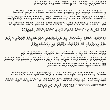
ގެންގޮސްފައިވަނީ ފުލުހުންގެ އެންޓި ސްކޭމް ސެންޓަރގެ ފަރާތުންނެވެ.
މި ސެޝަންގެ ތެރެއިން ވަނީ އިންޓަނެޓް ބޭނުންކުރުމުގައި ސަމާލުކަން ދޭންވީ ކަންކަމާއި،
ސްކޭމްތަކުގެ ނުރައްކަލާ ބެހޭ ގޮތުން ގިނަ މަޢުލޫމާތު ތަކެއް އިސްރަށްވެހިންނަށް ފޯރުކޮށްދީފައެވެ.
އަދި ސްކޭމްތައް ދެނެގަންނާނެ ގޮތާއި، ސްކޭމަރުން އާންމު ގޮތެއްގައި ގެންގުޅޭ އުކުޅުތަކާއި ގުޅޭ
ގޮތުގެ ތަފްސީލު މި ސެޝަނުގެ ތެރެއިން ވަނީ އިސްރަށްވެހިންނަށް ކިޔައިދީފައެވެ.
ހަމައެހެންމެ، ސްކޭމްގެ ޝިކާރައަކަށް ވިޔަ ނުދިނުމަށްޓަކައި އަމަލު ކުރެވިދާނެ ގޮތްތަކާއި އެޅިދާނެ
ބައެއް ފިޔަވަޅުތަކާއި ބެހޭ ގޮތުންވެސް މަޢުލޫމާތު ވަނީ ހިއްސާކުރެވިފައެވެ.
ފުލުހުން ކުރިއަށް ގެންދިޔަ މި ސެޝަނުގައި ގިނަ އަދަދެއްގެ އިސްރަށްވެހިން ވަނީ
ބައިވެރިވެފައެވެ. އިސްރަށްވެހިންގެ ނާދީގައި ހިންގާ މިފަދަ ހަރަކާތްތަކުގައި ބައިވެރިވުމުގެ ފުރުޞަތު
55 އަހަރުން މަތީގެ ކޮންމެ ބޭފުޅަކަށްވެސް އޮންނާނެއެވެ.
އެގޮތުން، އިސްރަށްވެހިންގެ ނާދީއަށް ވަޑައިގެން މި ޕްރޮގްރާމުތަކުގައި ކޮންމެ ބޭފުޅަކަށްވެސް
ބައިވެރިވެވޭނެއެވެ. އަދި އިތުރު މަޢުލޫމާތު ސާފު ކުރެއްވުމަށް، އިސްރަށްވެހިންގެ ނާދީގެ ނަންބަރު
3027587، 3027586 ގުޅުއްވުމަށް ނާދީން ވަނީ އެދިފައެވެ.