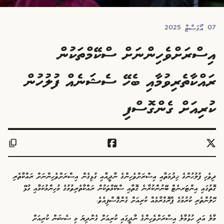
07 އޯގަސްޓް 2025
އިސްރަށްވެހިންނަށް ސްކޭމްތަކުން
ރައްކާތެރިވުމާއި ބެހޭ ސެޝަނެއް ފުލުހުން
ކުރިއަށް ގެންގޮސްފި
ދިވެހި ފުލުހުންގެ ޚިދުމަތާއި އިސްރަށްވެހިންގެ ނާދީއާއި ގުޅިގެން އިސްރަށްވެހިންނަށް ރައްކާތެރި
ގޮތުގައި އިންޓަރނެޓް ބޭނުންކުރާނެ ގޮތާއި ސްކޭމްތަކުން ރައްކާތެރިވުމުގެ މުހިންމުކަމާއި ގުޅޭ
ހޭލުންތެރި ކުރުމުގެ ޕްރޮގްރާމެއް ކުރިއަށް ގެންގޮސްފިއެވެ.
މާލެ އަދި ހުޅުމާލެ އިސްރަށްވެހިންގެ ނާދީގައި ކުރިއަށް ގެންދިޔަ މި ސެޝަން ކުރިއަށް