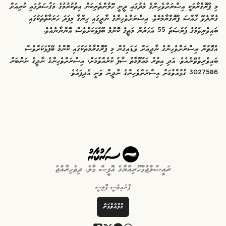
މި ޕްރޮގްރާމަކީ އިސްރަށްވެހިންގެ މެދުގައި ދީނީ ހޭލުންތެރިކަން އިތުކުރުމުގެ މަޤުސަދުގައި ކުރިއަށް
ގެންދެވޭ ޚާއްސަ ޕްރޮގްރާމެކެވެ. އިސްރަށްވެހިންގެ ނާދީގައި ހިންގާ މިފަދަ ހަރަކާތްތަކުގައި
ބައިވެރިވުމުގެ ފުރުޞަތު 55 އަހަރުން މަތީގެ ކޮންމެ ބޭފުޅަކަށްވެސް އޮންނާނެއެވެ.
އެގޮތުން އިސްރަށްވެހިންގެ ނާދީއަށް ވަޑައިގެން މި ޕްރޮގްރާމުތަކުގައި ކޮންމެ ބޭފުޅަކަށްވެސް
ބައިވެރިވެވޭނެއެވެ. އަދި އިތުރު މަޢުލޫމާތު ސާފު ކުރެއްވުމަށް، އިސްރަށްވެހިންގެ ނާދީގެ ނަންބަރު
3027586 ގުޅުއްވުމަށް އިސްރަށްވެހިންގެ ނާދީން ވަނީ އެދިފައެވެ.
ރައީސުލްޖުމްހޫރިއްޔާގެ އޮފީސް މާލެ, ދިވެހިރާއްޖެ
ޕްރައިވެސީ ޕޮލިސީ
ގުޅުއްވުމަށް