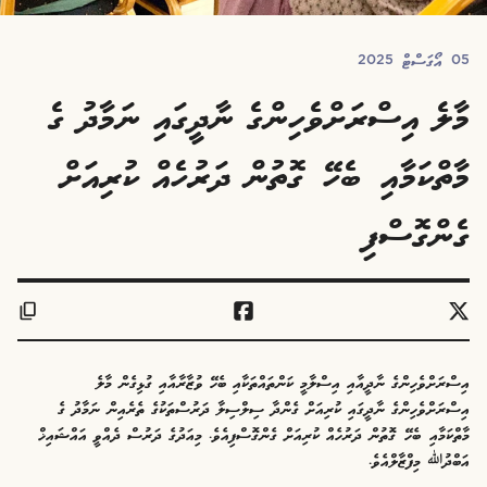
05 އޯގަސްޓް 2025
މާލެ އިސްރަށްވެހިންގެ ނާދީގައި ނަމާދު ގެ
މާތްކަމާއި ބެހޭ ގޮތުން ދަރުހެއް ކުރިއަށް
ގެންގޮސްފި
އިސްރަށްވެހިންގެ ނާދީއާއި އިސްލާމީ ކަންތައްތަކާއި ބެހޭ ވުޒާރާއާއި ގުޅިގެން މާލެ
އިސްރަށްވެހިންގެ ނާދީގައި ކުރިއަށް ގެންދާ ސިލްސިލާ ދަރުސްތަކުގެ ތެރެއިން ނަމާދު ގެ
މާތްކަމާއި ބެހޭ ގޮތުން ދަރުހެއް ކުރިއަށް ގެންގޮސްފިއެވެ. މިއަދުގެ ދަރުސް ދެއްވީ އައްޝައިޚް
އަބްދުﷲ މިފްޒާލްއެވެ.