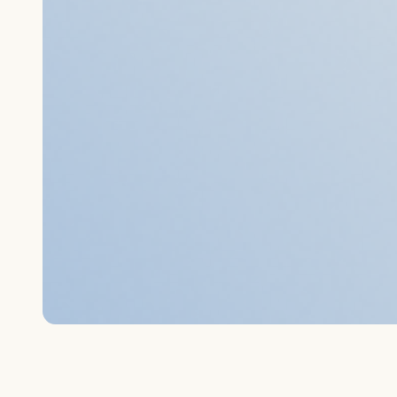
2025 ވަނަ އަހަރުގެ ޖޫން މަހު އިޖުތިމާޢީ އަދި ޢާއިލީ ތަރައްޤީއާ ބެހޭ ވުޒާރާއަށް ވަކި ޖިންސަކަށް ވީތީ ކުރާ އަނިޔާ އަދި ގެވެށި އަނިޔާގެ ޖުމްލަ 35 މައްސަލަ