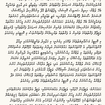
ބާރުވެރިކުރުމަށް އިދާރާތަކުން ކަނޑައަޅާ ފަރާތްތަކެވެ. އެގޮތުން، އިޖުތިމާޢީ އަދި ޢާއިލީ ތަރައްޤީއާ
ބެހޭ ވުޒާރާ، ސިވިލް ސަރވިސް ކޮމިޝަން، ޑިޕާޓްމަންޓް އޮފް އިންކްލޫސިވް އެޑިއުކޭޝަން،
ނޭޝަނަލް ސޯޝަލް ޕްރޮޓެކްޝަން އެޖެންސީ، މަތީ ތަޢުލީމާއި މަސައްކަތްތެރިކަމާއި ހުނަރުތައް
ތަރައްޤީކުރުމާ ބެހޭ ވުޒާރާ ހިމެނެއެވެ. ހަމައެހެންމެ، ނުކުޅެދުންތެރިކަން ހުންނަ މީހުންގެ ޙައްޤުތައް
ޙިމާޔަތްކުރާ ކައުންސިލްގެ މެންބަރުންގެ ތެރެއިން ކައުންސިލުން ކަނޑައަޅާ ފަރާތްތަކާއި، ޕްރައިވެޓް
ވަޒީފާދޭ ފަރާތްތަކުގެ ތެރެއިން އެ ފަރާތްތައް ތަމްސީލުކުރާ ފަރާތަކުންވެސް މި ކޮމިޓީގައި ހިމެނެއެވެ.
މި ކޮމިޓީގެ މަސްއޫލިޔަތުތަކުގެ ތެރޭގައި ހިމެނެނީ، މި ގަވާއިދު ތަންފީޒުކުރުމުގައި ދިމާވާ
ގޮންޖެހުންތަކާއި އެ ގޮންޖެހުންތައް ޙައްލުކުރުމަށް އެޅިދާނެ ފިޔަވަޅުތަކާ ގުޅޭގޮތުން މަޝްވަރާކޮށް
ލަފަޔާއި ޚިޔާލުތައް މި ވުޒާރާއާ ހިއްސާކުރުމާއި، ޑިސްއެބިލިޓީ އެޑްވޮކަސީގެ ދާއިރާއިން އެންމެ
ފަހުގެ މަޢުލޫމާތުތައް ހިއްސާކޮށް، މި ގަވާއިދު އިތުރަށް ފުރިހަމަކުރުމުގައި ކުރެވިދާނެ ކަންކަން
ފާހަގަކޮށް، އެކަން ވުޒާރާއާ ހިއްސާކުރުމެވެ. އަދި، ވަޒީފާ އަދާކުރާ، ނުކުޅެދުންތެރިކަން ހުންނަ
މީހުން މަސައްކަތުގައި ފުރިހަމަޔަށް ޝާމިލުކޮށް، ވަޒީފާގެ މާޙައުލުގައި އެ ފަރާތްތަކަށް ހުރި
ގޮންޖެހުންތައް މަދުކުރުމަށް އެކަށައަޅަންޖެހޭ އުސޫލުތަކާއި ނިޒާމުތައް ފާހަގަކޮށް، އެކަމުގެ ލަފާ
ވުޒާރާއާ ހިއްސާކުރުން ވެސް މި ކޮމިޓީގެ މަސްއޫލިއްޔަތުތަކުގެ ތެރޭގައި ހިމެނެއެވެ.
ހަމައެހެންމެ، ވަޒީފާއަށް ހޮވުމާއި، ވަޒީފާއަށް އައްޔަނުކުރުމާއި، ވަޒީފާ އަދާކުރުމުގެ މަރުޙަލާތަކުގައި
ނުކުޅެދުންތެރިކަން ހުންނަ މީހުން ހަމަޖައްސައިދިނުމަށް އެދޭ ސަބަބުވެރި ބަދަލުތަކާ (ރީޒަނަބްލް
އެޖަސްޓްމަންޓްސް) ގުޅޭގޮތުންނާއި، މިނޫންވެސް ގުޅުންހުރި އެހެން ކަންކަމުގައި އިދާރާތަކަށް