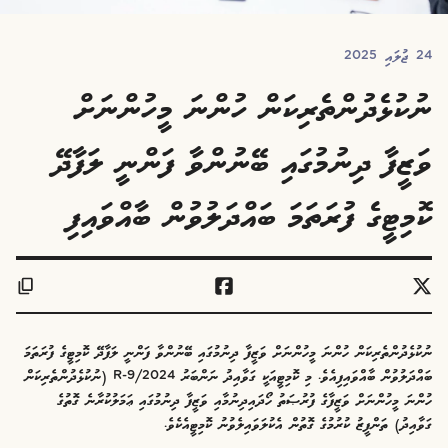
24 ޖުލައި 2025
ނުކުޅެދުންތެރިކަން ހުންނަ މީހުންނަށް
ވަޒީފާ ދިނުމުގައި ބޭނުންވާ ފަންނީ ލަފާދޭ
ކޮމިޓީގެ ފުރަތަމަ ބައްދަލުވުން ބާއްވައިފި
ނުކުޅެދުންތެރިކަން ހުންނަ މީހުންނަށް ވަޒީފާ ދިނުމުގައި ބޭނުންވާ ފަންނީ ލަފާދޭ ކޮމިޓީގެ ފުރަތަމަ
ބައްދަލުވުން ބާއްވައިފިއެވެ. މި ކޮމިޓީއަކީ ގަވާއިދު ނަންބަރު R-9/2024 (ނުކުޅެދުންތެރިކަން
ހުންނަ މީހުންނަށް ވަޒީފާގެ ފުރުޞަތު ހޯދައިދިނުމާއި ވަޒީފާ ދިނުމުގައި ޢަމަލުކުރާނެ ގޮތުގެ
ގަވާއިދު) ތަންފީޒު ކުރުމުގެ ގޮތުން އެކުލަވައިލެވުނު ކޮމިޓީއެކެވެ.