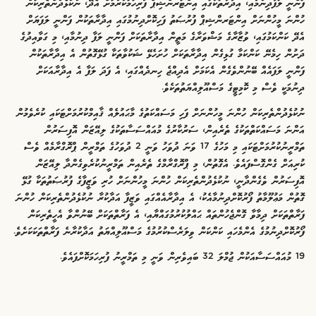
ފަންނީ ލަފާދިނުމާއި، އިދާރާތަކުގައި އިންޓަރންޝިޕް ފުރިހަމަކުރުމަށް އެދޭ، ނުކުޅެދުންތެރިކަން
ހުންނަ މީހުންނަށް އިންޓަރންޝިޕް ފުރުޞަތު ފަހިކޮށްދިނުމުގައި އިދާރާތަކުން ފަންނީ ލަފަޔަށް
އެދޭ ކަންކަމުގައި، ވުޒާރާގެ މަޝްވަރާގެ މަތީން އިދާރާތަކަށް ފަންނީ ލަފާ ދިނުމާއި، މި ގަވާއިދުގެ
ދަށުން ހިމެނޭ ކަންކަމާ ގުޅިގެން އިދާރާތަކަށް ހުށަހެޅޭ ޝަކުވާތަކާ ގުޅޭގޮތުން އެ އިދާރާތަކުން
ފަންނީ ލަފައެއް ބޭނުންވެގެން އެކަމަށް އެދިއްޖެ ހިނދެއްގައި، އެ ފަދަ ލަފާ އެ އިދާރާއަކަށް
ދިނުމަކީ ވެސް މި ކޮމިޓީގެ މަސްއޫލިއްޔަތުތަކެވެ.
ނުކުޅެދުންތެރިކަން ހުންނަ މީހުންނަށް ފަހި މަސައްކަތުގެ މާޙައުލެއް ޤާއިމްކުރުމަށްޓަކައި ކުރެވެމުން
އަންނަ މަސައްކަތްތަކުގެ ތެރެއިން، ސަރުކާރުގެ މުއައްސަސާތަކުގެ ލިއޭޒަން އޮފިސަރުން
ތަމްރީނުކުރުމަށްޓަކައި މި މަހުގެ 17 ވަނަ ދުވަހު ވަނީ 2 ދުވަހުގެ ތަމްރީން ޕްރޮގްރާމެއް ވެސް
ކުރިއަށް ގެންގޮސްފައެވެ. އެގޮތުން، މި ޕްރޮގްރާމްގެ ތެރެއިން ތަމްރީނުކުރެވިގެންދާ ލިއޭޒަން
އޮފިސަރުން ވެގެންދާނީ، ނުކުޅެދުންތެރިކަން ހުންނަ މީހުންނަށް ހުރި ވަޒީފާގެ ފުރުޞަތުތަކާ ގުޅޭ
ގޮތުން މަޢުލޫމާތު ފޯރުކޮށްދިނުމާއެކު، އެ އިދާރާއެއްގައި ވަޒީފާ އަދާކުރާ ނުކުޅެދުންތެރިކަން ހުންނަ
ފަރާތްތަކަށް ދިމާވާ ގޮންޖެހުންތައް ޙައްލުކުރުމުގައްޔާއި، އެ ފަރާތްތަކަށް ބޭނުންވާ އެހީތެރިކަން
ފޯރުކޮށްދިނުމުގެ އެންމެހައި ކަންކަން ވިލަރެސްކުރުމުގެ މަސްއޫލިއްޔަތު އަދާކުރާނެ ފަރާތްތަކަކަށެވެ.
19 މުއައްސަސާއަކުން ޖުމްލަ 32 ބައިވެރިން ވަނީ މި ތަމްރީނު ފުރިހަމަކޮށްފައެވެ.