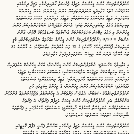
ނުކުޅެދުންތެރިކަން ހުންނަ މީހުންނަށް ވަޒީފާގެ ފުރުޞަތު ހޯދައިދިނުމާއި ވަޒީފާ ދިނުމުގައި
ޢަމަލުކުރާނެ ގޮތުގެ ގަވާއިދަކީ ނުކުޅެދުންތެރިކަން ހުންނަ މީހުންނަށް، އެހެން މީހުންނެކޭ
އެއްފަދައިން ވަޒީފާ އަދާކުރުމުގެ ފުރުޞަތުތަކާއި ވަޒީފާގެ މައިދާނުގައި ހަމަހަމަ ފުރުޞަތުތައް
ލިބިދިނުމުގެ ޙައްޤު ލިއްބައިދިނުމަށް ޓަކައި، އެކަމަށް މަގުފަހިކޮށް، ނުކުޅެދުންތެރިކަން ހުންނަ
މީހުންނަށް މި ޙައްޤު ލިބޭކަން ކަށަވަރުކުރުމަށް އުސޫލުތައް ކަނޑައެޅުމުގެ ގޮތުން، ޤާނޫނު
ނަންބަރު 8/2010 (ނުކުޅެދުންތެރިކަން ހުންނަ މީހުންގެ ޙައްޤުތައް ރައްކާތެރިކުރުމާއި މާލީ
އެހީތެރިކަން ފޯރުކޮށްދިނުމުގެ ޤާނޫނު) ގެ 19 ވަނަ މާއްދާއަށް ރިޢާޔަތްކޮށް، އެ ޤާނޫނުގެ 33
ވަނަ މާއްދާގެ ދަށުން ބާރު ލިބިގެން އެކުލަވައިލައިފައިވާ ގަވާއިދެކެވެ.
މި ގަވާއިދުގެ މަގުސަދަކީ، ނުކުޅެދުންތެރިކަން ހުންނަ މީހުންނަށް، އެހެން މީހުންނެކޭ އެއްފަދައިން
އެ މީހަކު އިޚުތިޔާރުކުރާ ވަޒީފާއެއް އަދާކުރުމުގައްޔާއި، މަސައްކަތް ކުރުމުގައްޔާއި، ވަޒީފާގެ
މައިދާނުގައި ހަމަހަމަ ފުރުޞަތުތައް ހޯދައިދިނުމާއި، ވަޒީފާ ދިނުމުގައްޔާއި، މަސައްކަތުގެ
މާޙައުލުގައި، ނުކުޅެދުންތެރިކަން ހުންނަ މީހުންނަށް، އެ މީހުންގެ ކިބައިގައި ހުރި
ނުކުޅެދުންތެރިކަމެއްގެ ސަބަބުން، އެއްވެސް ފަރާތަކުން އެ މީހުންނާމެދު ތަފާތުކުރުންތައް ގެންގުޅުން
މަނާކުރުމެވެ. އަދި ނުކުޅެދުންތެރިކަން ހުންނަ މީހަކަށް ވަޒީފާދޭ ފަރާތުން، އެ ފަރާތަށް
މަސައްކަތްކުރާނެ އެކަށީގެންވާ މާޙައުލެއް ޤާއިމްކޮށްދީ، މަސައްކަތުގެ މާޙައުލުގައި މި ފަރާތްތައް
ޝާމިލުކުރާނެ ގޮތްތަކުގެ އުސޫލުތައް ކަނޑައެޅުމެވެ.
ނުކުޅެދުންތެރިކަން ހުންނަ މީހުންނަށް ވަޒީފާ ދިނުމުގައި ބޭނުންވާ ފަންނީ ލަފާދޭ ކޮމިޓީގައި
ހިމެނެނީ، ނުކުޅެދުންތެރިކަން ހުންނަ މީހުންގެ ޙައްޤުތައް ރައްކާތެރިކޮށް އެ ފަރާތްތައް